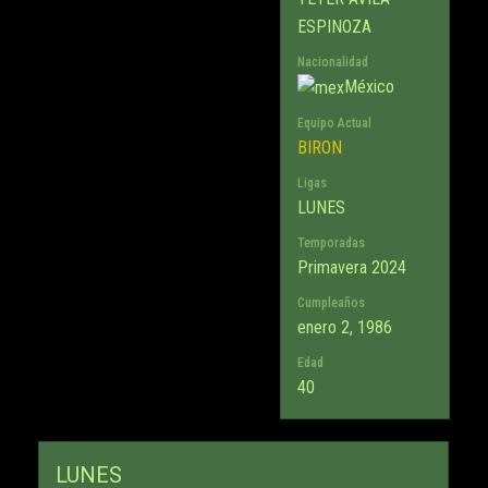
ESPINOZA
Nacionalidad
México
Equipo Actual
BIRON
Ligas
LUNES
Temporadas
Primavera 2024
Cumpleaños
enero 2, 1986
Edad
40
LUNES