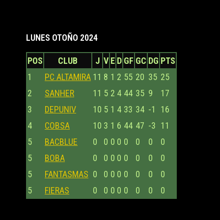
LUNES OTOÑO 2024
POS
CLUB
J
V
E
D
GF
GC
DG
PTS
1
PC ALTAMIRA
11
8
1
2
55
20
35
25
2
SANHER
11
5
2
4
44
35
9
17
3
DEPUNIV
10
5
1
4
33
34
-1
16
4
COBSA
10
3
1
6
44
47
-3
11
5
BACBLUE
0
0
0
0
0
0
0
0
5
BOBA
0
0
0
0
0
0
0
0
5
FANTASMAS
0
0
0
0
0
0
0
0
5
FIERAS
0
0
0
0
0
0
0
0