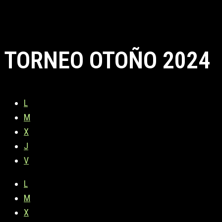
TORNEO OTOÑO 2024
L
M
X
J
V
L
M
X