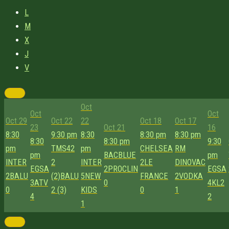
L
M
X
J
V
Oct
Oct
Oct
Oct 29
Oct 22
22
Oct 18
Oct 17
23
Oct 21
16
8:30
9:30 pm
8:30
8:30 pm
8:30 pm
8:30
8:30 pm
9:30
pm
TMS42
pm
CHELSEA
RM
pm
BACBLUE
pm
INTER
2
INTER
2
LE
DINOVAC
EGSA
2
PROCLIN
EGSA
2
BALU
(2)
BALU
5
NEW
FRANCE
2
VODKA
3
ATV
0
4
KL2
0
2 (3)
KIDS
0
1
4
2
1