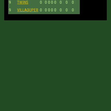
9
TWINS
0
0
0
0
0
0
0
0
9
VILLAQUPER
0
0
0
0
0
0
0
0