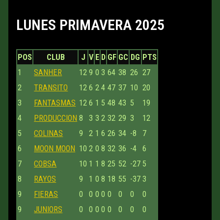
LUNES PRIMAVERA 2025
POS
CLUB
J
V
E
D
GF
GC
DG
PTS
1
SANHER
12
9
0
3
64
38
26
27
2
TRANSITO
12
6
2
4
47
37
10
20
3
FANTASMAS
12
6
1
5
48
43
5
19
4
PRODUCCION
8
3
3
2
32
29
3
12
5
COLINAS
9
2
1
6
26
34
-8
7
6
MOON MOON
10
2
0
8
32
36
-4
6
7
COBSA
10
1
1
8
25
52
-27
5
8
RAYOS
9
1
0
8
18
55
-37
3
9
FIERAS
0
0
0
0
0
0
0
0
9
JUNIORS
0
0
0
0
0
0
0
0