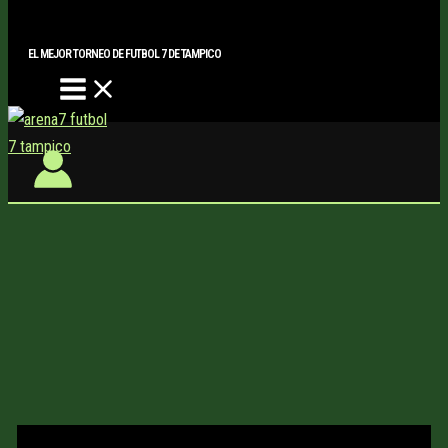
Main
Buscar..
Ir
Menu
al
EL MEJOR TORNEO DE FUTBOL 7 DE TAMPICO
contenido