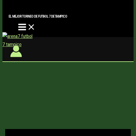
Main
Buscar..
Ir
Menu
al
EL MEJOR TORNEO DE FUTBOL 7 DE TAMPICO
contenido