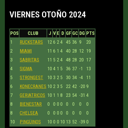
VIERNES OTOÑO 2024
POS
CLUB
J
V
E
D
GF
GC
DG
PTS
1
RUCKSTARS
12
6
2
4
45
36
9
20
2
MIAMI
11
6
1
4
40
28
12
19
3
SABRITAS
11
5
2
4
48
28
20
17
4
SIGMA
10
4
1
5
36
37
-1
13
5
STRONGEST
10
3
2
5
30
34
-4
11
6
KONECRANES
10
2
3
5
22
42
-20
9
7
GERIATRICOS
10
1
1
8
23
54
-31
4
8
BIENESTAR
0
0
0
0
0
0
0
0
8
CHELSEA
0
0
0
0
0
0
0
0
10
PINGÜINOS
10
0
0
10
13
52
-39
0