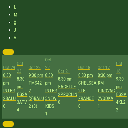
L
M
X
J
V
Oct
Oct
Oct
Oct 29
Oct 22
22
Oct 18
Oct 17
23
Oct 21
16
8:30
9:30 pm
8:30
8:30 pm
8:30 pm
8:30
8:30 pm
9:30
pm
TMS42
pm
CHELSEA
RM
pm
BACBLUE
pm
INTER
2
INTER
2
LE
DINOVAC
EGSA
2
PROCLIN
EGSA
2
BALU
(2)
BALU
5
NEW
FRANCE
2
VODKA
3
ATV
0
4
KL2
0
2 (3)
KIDS
0
1
4
2
1