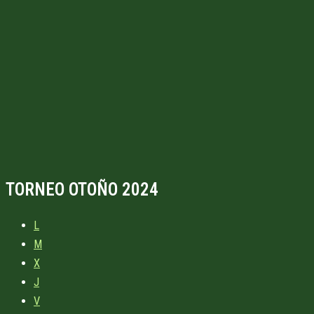
TORNEO OTOÑO 2024
L
M
X
J
V