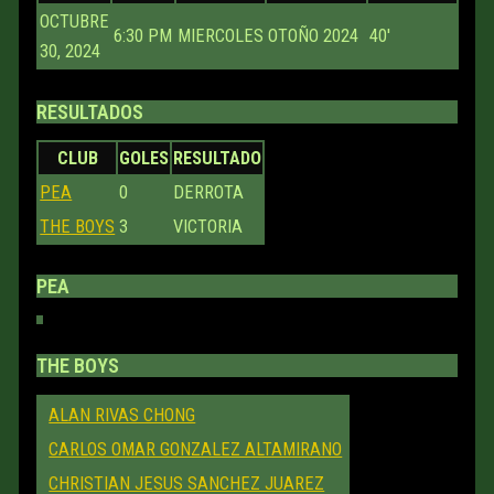
OCTUBRE
6:30 PM
MIERCOLES
OTOÑO 2024
40'
30, 2024
RESULTADOS
CLUB
GOLES
RESULTADO
PEA
0
DERROTA
THE BOYS
3
VICTORIA
PEA
THE BOYS
ALAN RIVAS CHONG
CARLOS OMAR GONZALEZ ALTAMIRANO
CHRISTIAN JESUS SANCHEZ JUAREZ