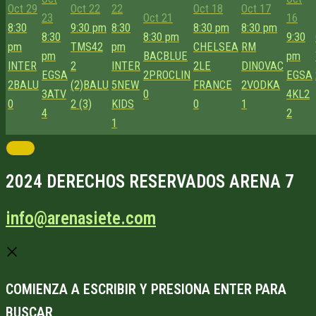
Oct 29
Oct 22
22
Oct 18
Oct 17
23
Oct 21
16
8:30
9:30 pm
8:30
8:30 pm
8:30 pm
8:30
8:30 pm
9:30
pm
TMS42
pm
CHELSEA
RM
pm
BACBLUE
pm
INTER
2
INTER
2
LE
DINOVAC
EGSA
2
PROCLIN
EGSA
2
BALU
(2)
BALU
5
NEW
FRANCE
2
VODKA
3
ATV
0
4
KL2
0
2 (3)
KIDS
0
1
4
2
1
2024 DERECHOS RESERVADOS ARENA 7
info@arenasiete.com
COMIENZA A ESCRIBIR Y PRESIONA ENTER PARA
BUSCAR