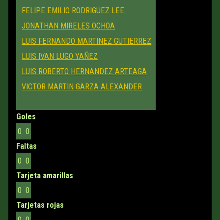
FELIPE EMILIO RODRIGUEZ LEE
JONATHAN MIRELES OCHOA
LUIS FERNANDO MARTINEZ GUTIERREZ
LUIS IVAN LUGO YAÑEZ
LUIS ROBERTO HERNANDEZ ARTEAGA
VICTOR MARTIN GARZA ALEXANDER
Goles
0
0
Faltas
0
0
Tarjeta amarillas
0
0
Tarjetas rojas
0
0