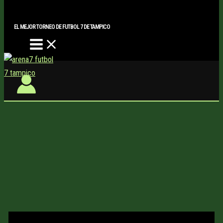
Main
Buscar..
Ir
Menu
al
EL MEJOR TORNEO DE FUTBOL 7 DE TAMPICO
contenido