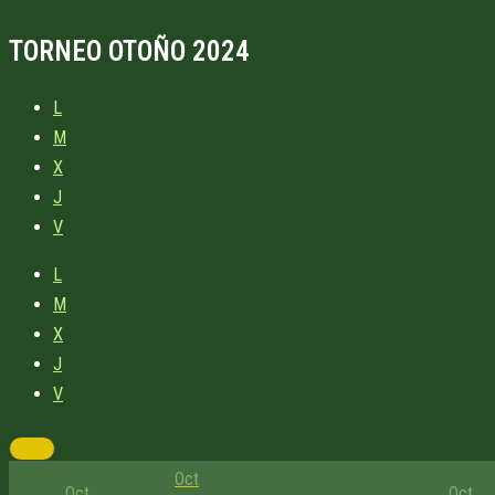
TORNEO OTOÑO 2024
L
M
X
J
V
L
M
X
J
V
Oct
Oct
Oct