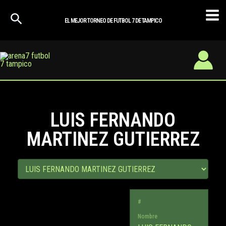
Ir
Mai
al
EL MEJOR TORNEO DE FUTBOL 7 DE TAMPICO
Men
contenido
LUIS FERNANDO
MARTINEZ GUTIERREZ
#
Nombre