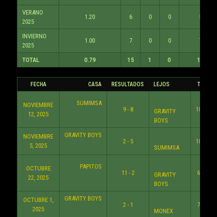
VERANO
1.20
6
0
0
5
2025
INVIERNO
1.00
7
0
0
7
2025
TOTAL
0.79
15
1
0
19
FECHA
CASA
RESULTADOS
LEJOS
TIEMPO
SUMIMSA
NOVIEMBRE
9 - 8
10:30 P
GRAVITY
12, 2025
BOYS
GRAVITY BOYS
NOVIEMBRE
2 - 5
10:30 P
5, 2025
SUMIMSA
PAPITOS
OCTUBRE
11 - 2
6:30 P
GRAVITY
22, 2025
BOYS
GRAVITY BOYS
OCTUBRE 1,
2 - 1
7:30 P
2025
MONEX