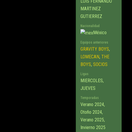
LUIS FERNANDO
MARTINEZ
GUTIERREZ
Nacionalidad
México
Equipos anteriores
GRAVITY BOYS
,
LOMECAN
,
THE
BOYS
,
SOCIOS
Ligas
MIERCOLES,
JUEVES
Temporadas
Verano 2024,
Otoño 2024,
Verano 2025,
Invierno 2025