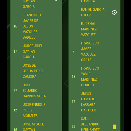
GAYTAN
GAMBOA
GARCIA
DANIEL GARCIA
FRANCISCO
LOPEZ
JAVIER DE
ELIOENAI
16
JESUS
MARTINEZ
VAZQUEZ
VAZQUEZ
BADILLO
FRANCISCO
JORGE ARIEL
JAVIER
17
GAYTAN
7
VAZQUEZ
GARCIA
ORDAZ
JOSE DE
FRANCISCO
JESUS PEREZ
YAMIR
ZAMORA
18
MARTINEZ
JOSE
CEDILLO
77
EDUARDO
JESUS
BARRIOS SOSA
GAMALIEL
17
JOSE ENRIQUE
LARRAGA
12
PEREZ
CASTILLO
MORALES
SAUL
JOSE MIGUEL
ALEJANDRO
14
16
GAYTAN
HERNANDEZ