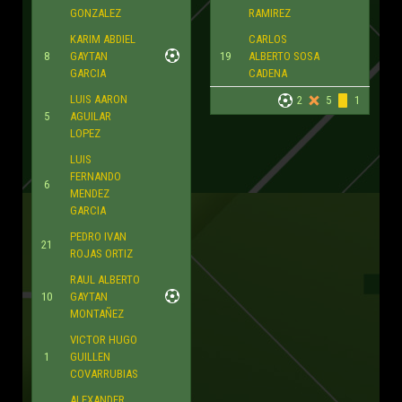
GONZALEZ
RAMIREZ
KARIM ABDIEL
CARLOS
8
GAYTAN
19
ALBERTO SOSA
GARCIA
CADENA
LUIS AARON
2
5
1
5
AGUILAR
LOPEZ
LUIS
FERNANDO
6
MENDEZ
GARCIA
PEDRO IVAN
21
ROJAS ORTIZ
RAUL ALBERTO
10
GAYTAN
MONTAÑEZ
VICTOR HUGO
1
GUILLEN
COVARRUBIAS
ALEXANDER