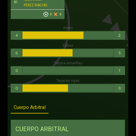
81
PEREZ MACIAS
4
6
Goles
4
2
Faltas
6
5
Tarjeta amarillas
0
1
Tarjetas rojas
0
0
Cuerpo Arbitral
CUERPO ARBITRAL