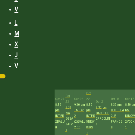
V
L
M
X
J
V
Oct
Oct
Oct 29
Oct 22
22
Oct 18
Oct 17
23
Oct 21
8:30
9:30 pm
8:30
8:30 pm
8:30 p
8:30
8:30 pm
pm
TMS42
pm
CHELSEA
RM
pm
BACBLUE
INTER
2
INTER
2
LE
DINOV
EGSA
2
PROCLIN
2
BALU
(2)
BALU
5
NEW
FRANCE
2
VODK
3
ATV
0
0
2 (3)
KIDS
0
1
4
1