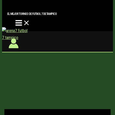
Main
Buscar..
Ir
Menu
al
EL MEJOR TORNEO DE FUTBOL 7 DE TAMPICO
contenido