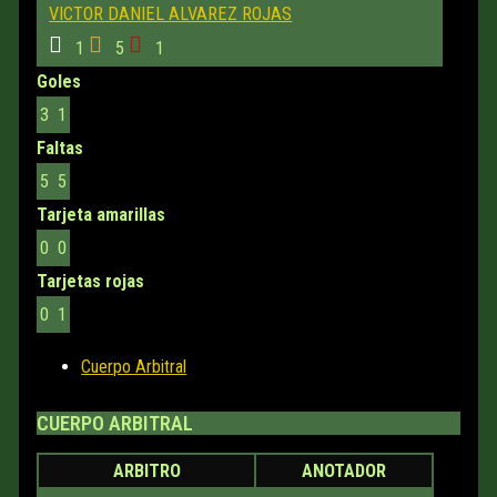
VICTOR DANIEL ALVAREZ ROJAS
1
5
1
Goles
3
1
Faltas
5
5
Tarjeta amarillas
0
0
Tarjetas rojas
0
1
Cuerpo Arbitral
CUERPO ARBITRAL
ARBITRO
ANOTADOR