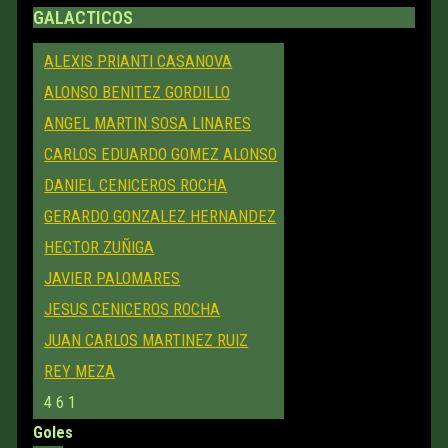
GALACTICOS
ALEXIS PRIANTI CASANOVA
ALONSO BENITEZ GORDILLO
ANGEL MARTIN SOSA LINARES
CARLOS EDUARDO GOMEZ ALONSO
DANIEL CENICEROS ROCHA
GERARDO GONZALEZ HERNANDEZ
HECTOR ZUÑIGA
JAVIER PALOMARES
JESUS CENICEROS ROCHA
JUAN CARLOS MARTINEZ RUIZ
REY MEZA
4
6
1
Goles