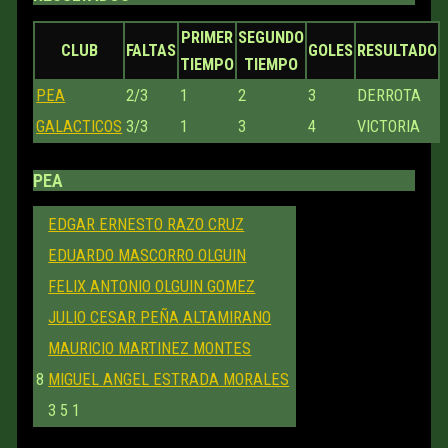
PRIMER
SEGUNDO
CLUB
FALTAS
GOLES
RESULTADO
TIEMPO
TIEMPO
PEA
2/3
1
2
3
DERROTA
GALACTICOS
3/3
1
3
4
VICTORIA
PEA
EDGAR ERNESTO RAZO CRUZ
EDUARDO MASCORRO OLGUIN
FELIX ANTONIO OLGUIN GOMEZ
JULIO CESAR PEÑA ALTAMIRANO
MAURICIO MARTINEZ MONTES
8
MIGUEL ANGEL ESTRADA MORALES
3
5
1