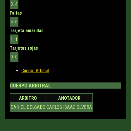
3
4
Faltas
5
6
Tarjeta amarillas
1
1
Tarjetas rojas
0
0
Cuerpo Arbitral
CUERPO ARBITRAL
ARBITRO
ANOTADOR
DANIEL DELGADO
CARLOS ISAAC OLVERA