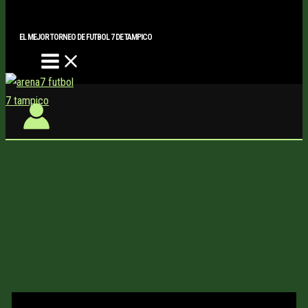
Main
Buscar..
Ir
Menu
al
EL MEJOR TORNEO DE FUTBOL 7 DE TAMPICO
contenido