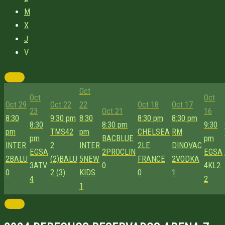
M
X
J
V
Oct
Oct
Oct
Oct 29
Oct 22
22
Oct 18
Oct 17
23
Oct 21
16
8:30
9:30 pm
8:30
8:30 pm
8:30 pm
8:30
8:30 pm
9:30
pm
TMS42
pm
CHELSEA
RM
pm
BACBLUE
pm
INTER
2
INTER
2
LE
DINOVAC
EGSA
2
PROCLIN
EGSA
2
BALU
(2)
BALU
5
NEW
FRANCE
2
VODKA
3
ATV
0
4
KL2
0
2 (3)
KIDS
0
1
4
2
1