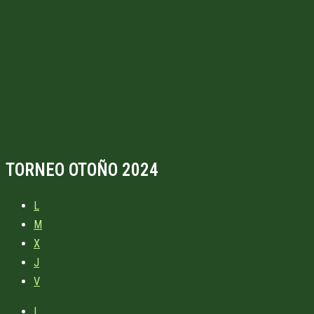
TORNEO OTOÑO 2024
L
M
X
J
V
L