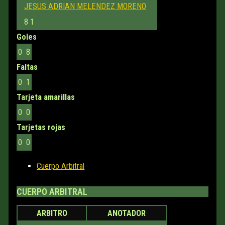
JESUS ADRIAN MELENDEZ MORENO
8
1
Goles
0
8
Faltas
0
1
Tarjeta amarillas
0
0
Tarjetas rojas
0
0
Cuerpo Arbitral
CUERPO ARBITRAL
ARBITRO
ANOTADOR