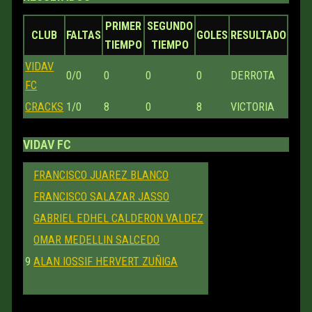
PRIMER
SEGUNDO
CLUB
FALTAS
GOLES
RESULTADO
TIEMPO
TIEMPO
VIDAV
0/0
0
0
0
DERROTA
FC
CRACKS
1/0
8
0
8
VICTORIA
VIDAV FC
FRANCISCO JUAREZ BLANCO
FRANCISCO SALAZAR JASSO
GABRIEL EDHEL CALDERON VALDEZ
OMAR MEDELLIN SALCEDO
9
ALAN IOSSIF HERVERT ZUÑIGA