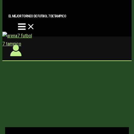
Main
Buscar..
Ir
Menu
al
EL MEJOR TORNEO DE FUTBOL 7 DE TAMPICO
contenido