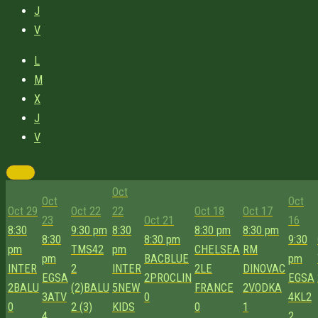
J
V
L
M
X
J
V
Oct
Oct
Oct
Oct 29
Oct 22
22
Oct 18
Oct 17
23
Oct 21
16
8:30
9:30 pm
8:30
8:30 pm
8:30 pm
8:30
8:30 pm
9:30
pm
TMS42
pm
CHELSEA
RM
pm
BACBLUE
pm
INTER
2
INTER
2
LE
DINOVAC
EGSA
2
PROCLIN
EGSA
2
BALU
(2)
BALU
5
NEW
FRANCE
2
VODKA
3
ATV
0
4
KL2
0
2 (3)
KIDS
0
1
4
2