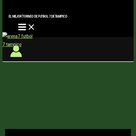
Main
Buscar..
Ir
Menu
al
EL MEJOR TORNEO DE FUTBOL 7 DE TAMPICO
contenido