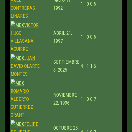
AXEL
MAYO 11,
1
0
0
6
CONTRERAS
1992
LINARES
VICTOR
HUGO
ABRIL 21,
1
0
0
6
VILLASANA
1997
AGUIRRE
JUAN
SEPTIEMBRE
DAVID OLARTE
4
1
1
6
8, 2025
MONTES
ROMARIO
NOVIEMBRE
ALBERTO
1
0
0
7
22, 1996
GUTIERREZ
GRANT
FELIPE
OCTUBRE 25,