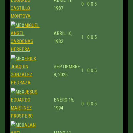
EDUARDO
ABRIL 11,
0
0
0
5
CASTILLO
1987
MONTOYA
MIGUEL
ANGEL
ABRIL 16,
1
0
0
5
CARDENAS
1982
HERRERA
ERICK
JOAQUIN
SEPTIEMBRE
1
0
0
5
GONZALEZ
8, 2025
PEDRAZA
JESUS
EDUARDO
ENERO 15,
0
0
0
5
MARTINEZ
1994
PROSPERO
ALAN