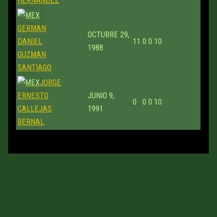
HERNANDEZ
GERMAN
OCTUBRE 29,
DANIEL
11
0
0
10
1988
GUZMAN
SANTIAGO
JORGE
ERNESTO
JUNIO 9,
0
0
0
10
CALLEJAS
1991
BERNAL