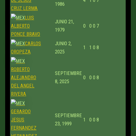
DE JESUS
4
1
0
7
1986
CRUZ LERMA
LUIS
JUNIO 21,
ALBERTO
0
0
0
7
1979
PONCE BRAVO
CARLOS
JUNIO 2,
1
1
0
8
OROPEZA
2025
ROBERTO
SEPTIEMBRE
ALEJANDRO
0
0
0
8
8, 2025
DEL ANGEL
RIVERA
GERARDO
SEPTIEMBRE
JESUS
1
0
0
8
23, 1999
FERNANDEZ