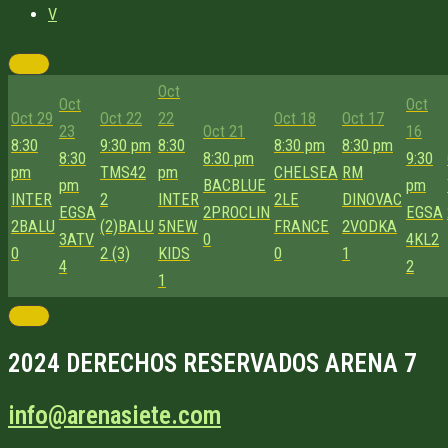
V
Oct
Oct
Oct
Oct 29
Oct 22
22
Oct 18
Oct 17
23
Oct 21
16
8:30
9:30 pm
8:30
8:30 pm
8:30 pm
8:30
8:30 pm
9:30
pm
TMS42
pm
CHELSEA
RM
pm
BACBLUE
pm
INTER
2
INTER
2
LE
DINOVAC
EGSA
2
PROCLIN
EGSA
2
BALU
(2)
BALU
5
NEW
FRANCE
2
VODKA
3
ATV
0
4
KL2
0
2 (3)
KIDS
0
1
4
2
1
2024 DERECHOS RESERVADOS ARENA 7
info@arenasiete.com