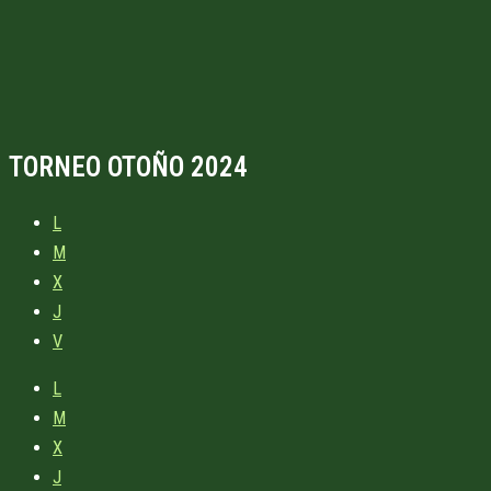
TORNEO OTOÑO 2024
L
M
X
J
V
L
M
X
J