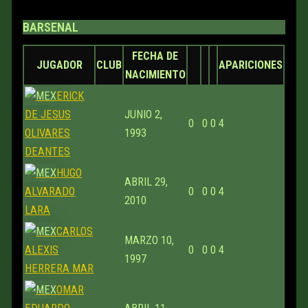
BARSENAL
FECHA DE
JUGADOR
CLUB
APARICIONES
NACIMIENTO
ERICK
DE JESUS
JUNIO 2,
0
0
0
4
OLIVARES
1993
DEANTES
HUGO
ABRIL 29,
ALVARADO
0
0
0
4
2010
LARA
CARLOS
MARZO 10,
ALEXIS
0
0
0
4
1997
HERRERA MAR
OMAR