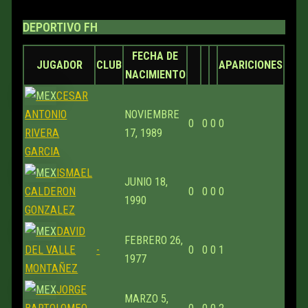
DEPORTIVO FH
FECHA DE
JUGADOR
CLUB
APARICIONES
NACIMIENTO
CESAR
ANTONIO
NOVIEMBRE
0
0
0
0
RIVERA
17, 1989
GARCIA
ISMAEL
JUNIO 18,
CALDERON
0
0
0
0
1990
GONZALEZ
DAVID
FEBRERO 26,
DEL VALLE
-
0
0
0
1
1977
MONTAÑEZ
JORGE
MARZO 5,