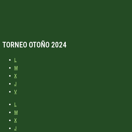
TORNEO OTOÑO 2024
L
M
X
J
V
L
M
X
J