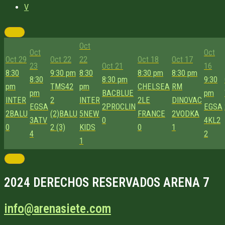
V
Oct
Oct
Oct
Oct 29
Oct 22
22
Oct 18
Oct 17
23
Oct 21
16
8:30
9:30 pm
8:30
8:30 pm
8:30 pm
8:30
8:30 pm
9:30
pm
TMS42
pm
CHELSEA
RM
pm
BACBLUE
pm
INTER
2
INTER
2
LE
DINOVAC
EGSA
2
PROCLIN
EGSA
2
BALU
(2)
BALU
5
NEW
FRANCE
2
VODKA
3
ATV
0
4
KL2
0
2 (3)
KIDS
0
1
4
2
1
2024 DERECHOS RESERVADOS ARENA 7
info@arenasiete.com