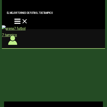
Main
Buscar..
Ir
Menu
al
EL MEJOR TORNEO DE FUTBOL 7 DE TAMPICO
contenido