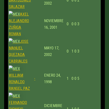
BARTOLOMEO
0
0
0
2
2002
SALAZAR
AXEL
ALEJANDRO
NOVIEMBRE
0
0
0
3
ZUÑIGA
16, 2001
ROMAN
JOSE
MANUEL
MAYO 17,
0
1
0
3
QUEZADA
2002
CABRIALES
WILLIAM
ENERO 24,
-
1
0
0
5
RONALDO
1998
RANGEL PAZ
FERNANDO
DICIEMBRE