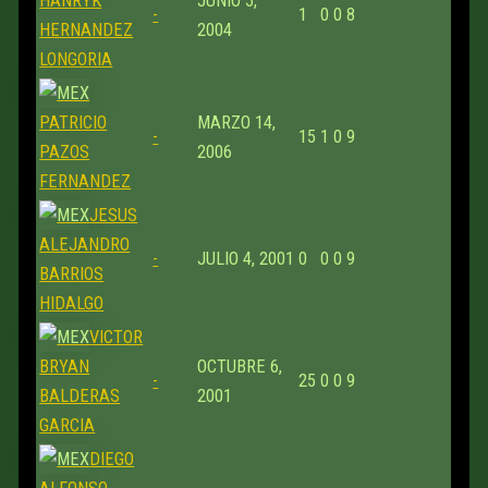
HANRYK
JUNIO 5,
-
1
0
0
8
HERNANDEZ
2004
LONGORIA
PATRICIO
MARZO 14,
-
15
1
0
9
PAZOS
2006
FERNANDEZ
JESUS
ALEJANDRO
-
JULIO 4, 2001
0
0
0
9
BARRIOS
HIDALGO
VICTOR
BRYAN
OCTUBRE 6,
-
25
0
0
9
BALDERAS
2001
GARCIA
DIEGO