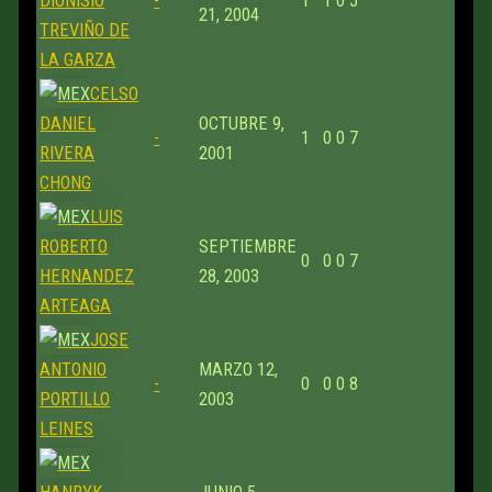
DIONISIO
-
1
1
0
5
21, 2004
TREVIÑO DE
LA GARZA
CELSO
DANIEL
OCTUBRE 9,
-
1
0
0
7
RIVERA
2001
CHONG
LUIS
ROBERTO
SEPTIEMBRE
0
0
0
7
HERNANDEZ
28, 2003
ARTEAGA
JOSE
ANTONIO
MARZO 12,
-
0
0
0
8
PORTILLO
2003
LEINES