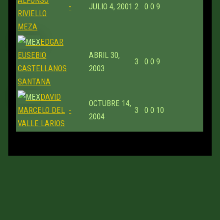
ALFONSO
-
JULIO 4, 2001
2
0
0
9
RIVIELLO
MEZA
EDGAR
EUSEBIO
ABRIL 30,
3
0
0
9
CASTELLANOS
2003
SANTANA
DAVID
OCTUBRE 14,
MARCELO DEL
-
3
0
0
10
2004
VALLE LARIOS