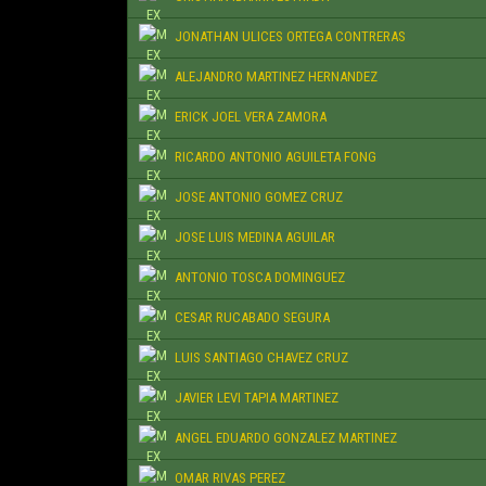
JONATHAN ULICES ORTEGA CONTRERAS
ALEJANDRO MARTINEZ HERNANDEZ
ERICK JOEL VERA ZAMORA
RICARDO ANTONIO AGUILETA FONG
JOSE ANTONIO GOMEZ CRUZ
JOSE LUIS MEDINA AGUILAR
ANTONIO TOSCA DOMINGUEZ
CESAR RUCABADO SEGURA
LUIS SANTIAGO CHAVEZ CRUZ
JAVIER LEVI TAPIA MARTINEZ
ANGEL EDUARDO GONZALEZ MARTINEZ
OMAR RIVAS PEREZ