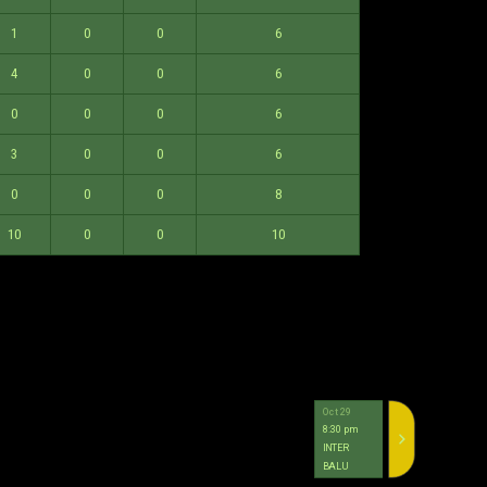
1
0
0
6
4
0
0
6
0
0
0
6
3
0
0
6
0
0
0
8
10
0
0
10
Oct 29
Oct 23
8:30 pm
8:30 pm
INTER
2
EGSA
BALU
0
ATV