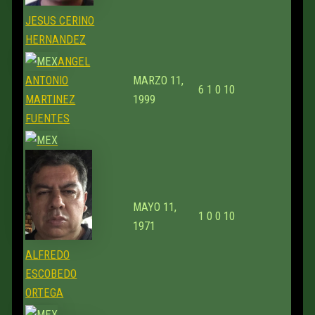
JESUS CERINO
HERNANDEZ
ANGEL
ANTONIO
MARZO 11,
6
1
0
10
MARTINEZ
1999
FUENTES
MAYO 11,
1
0
0
10
1971
ALFREDO
ESCOBEDO
ORTEGA