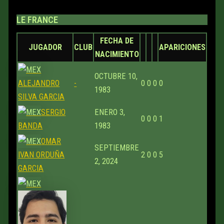
LE FRANCE
FECHA DE
JUGADOR
CLUB
APARICIONES
NACIMIENTO
OCTUBRE 10,
ALEJANDRO
-
0
0
0
0
1983
SILVA GARCIA
SERGIO
ENERO 3,
0
0
0
1
BANDA
1983
OMAR
SEPTIEMBRE
IVAN ORDUÑA
2
0
0
5
2, 2024
GARCIA