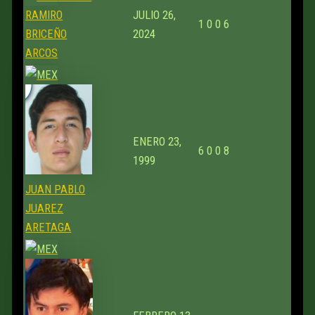
RAMIRO
JULIO 26,
1
0
0
6
BRICEÑO
2024
ARCOS
ENERO 23,
6
0
0
8
1999
JUAN PABLO
JUAREZ
ARETAGA