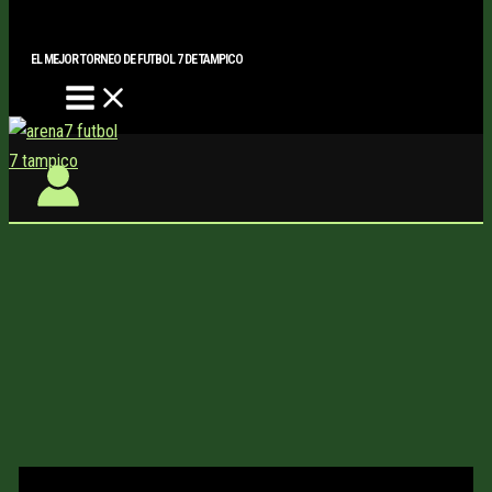
Main
Buscar..
Ir
Menu
al
EL MEJOR TORNEO DE FUTBOL 7 DE TAMPICO
contenido