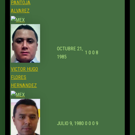
PANTOJA
ALVAREZ
OCTUBRE 21,
1
0
0
8
1985
VICTOR HUGO
FLORES
HERNANDEZ
JULIO 9, 1980
0
0
0
9