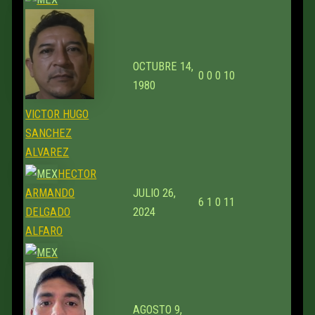
OCTUBRE 14,
0
0
0
10
1980
VICTOR HUGO
SANCHEZ
ALVAREZ
HECTOR
ARMANDO
JULIO 26,
6
1
0
11
DELGADO
2024
ALFARO
AGOSTO 9,