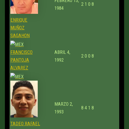
FEBRERO 13,
2
1
0
8
1984
ENRIQUE
MUÑOZ
SAGAHON
FRANCISCO
ABRIL 4,
2
0
0
8
PANTOJA
1992
ALVAREZ
MARZO 2,
8
4
1
8
1993
TADEO RAFAEL