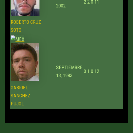
2
2
0
11
2002
ROBERTO CRUZ
SOTO
SEPTIEMBRE
0
1
0
12
13, 1983
GABRIEL
SANCHEZ
PUJOL