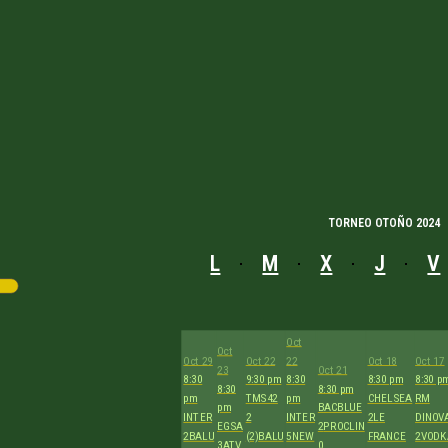
TORNEO OTOÑO 2024
L
M
X
J
V
Oct
Oct
Oct 29
Oct 22
22
Oct 18
Oct 17
23
Oct 21
8:30
9:30 pm
8:30
8:30 pm
8:30 p
8:30
8:30 pm
pm
TMS42
pm
CHELSEA
RM
pm
BACBLUE
INTER
2
INTER
2
LE
DINOV
EGSA
2
PROCLIN
2
BALU
(2)
BALU
5
NEW
FRANCE
2
VODK
3
ATV
0