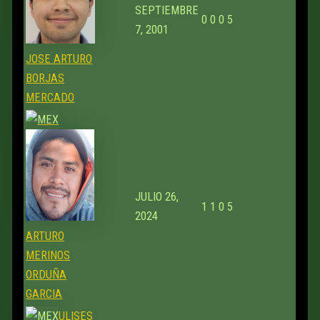
SEPTIEMBRE
0
0
0
5
7, 2001
JOSE ARTURO
BORJAS
MERCADO
JULIO 26,
1
1
0
5
2024
ARTURO
MERINOS
ORDUÑA
GARCIA
ULISES