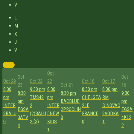
V
L
M
X
J
V
Oct
Oct
Oct
Oct 29
Oct 22
22
Oct 18
Oct 17
23
Oct 21
16
8:30
9:30 pm
8:30
8:30 pm
8:30 pm
8:30
8:30 pm
9:30
pm
TMS42
pm
CHELSEA
RM
pm
BACBLUE
pm
INTER
2
INTER
2
LE
DINOVAC
EGSA
2
PROCLIN
EGSA
2
BALU
(2)
BALU
5
NEW
FRANCE
2
VODKA
3
ATV
0
4
KL2
0
2 (3)
KIDS
0
1
4
2
1