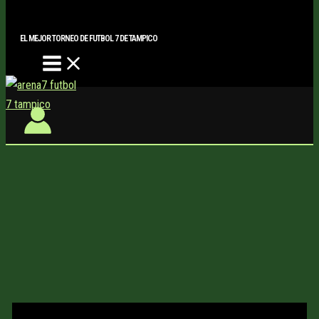
Main
Buscar..
Ir
Menu
al
EL MEJOR TORNEO DE FUTBOL 7 DE TAMPICO
contenido