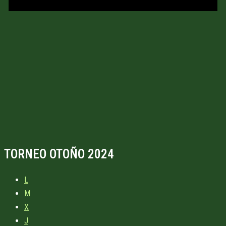
TORNEO OTOÑO 2024
L
M
X
J