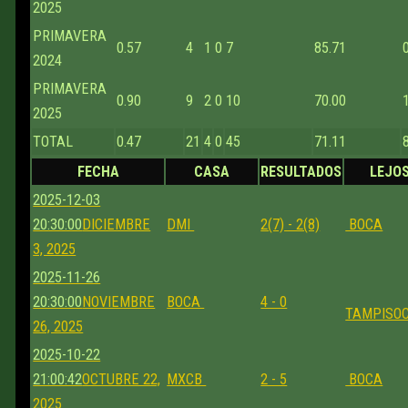
2025
PRIMAVERA
0.57
4
1
0
7
85.71
2024
PRIMAVERA
0.90
9
2
0
10
70.00
2025
TOTAL
0.47
21
4
0
45
71.11
FECHA
CASA
RESULTADOS
LEJO
2025-12-03
20:30:00
DICIEMBRE
DMI
2(7) - 2(8)
BOCA
3, 2025
2025-11-26
20:30:00
NOVIEMBRE
BOCA
4 - 0
TAMPISO
26, 2025
2025-10-22
21:00:42
OCTUBRE 22,
MXCB
2 - 5
BOCA
2025