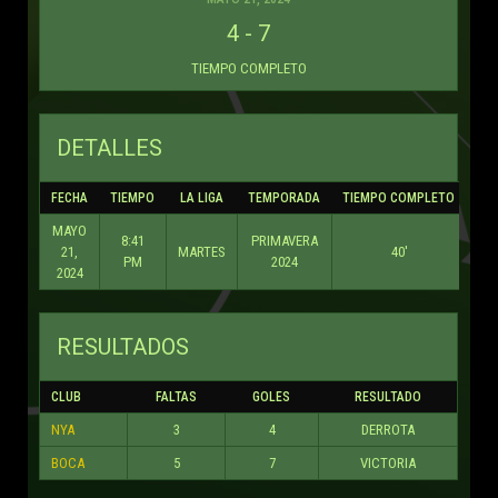
4
-
7
TIEMPO COMPLETO
DETALLES
FECHA
TIEMPO
LA LIGA
TEMPORADA
TIEMPO COMPLETO
MAYO
8:41
PRIMAVERA
21,
MARTES
40'
PM
2024
2024
RESULTADOS
CLUB
FALTAS
GOLES
RESULTADO
NYA
3
4
DERROTA
BOCA
5
7
VICTORIA