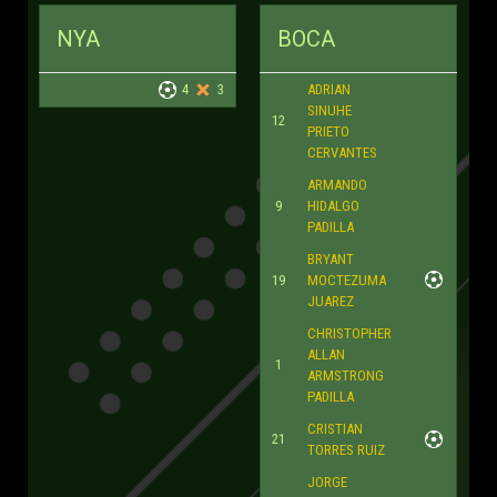
NYA
BOCA
4
3
ADRIAN
SINUHE
12
PRIETO
CERVANTES
ARMANDO
9
HIDALGO
PADILLA
BRYANT
19
MOCTEZUMA
JUAREZ
CHRISTOPHER
ALLAN
1
ARMSTRONG
PADILLA
CRISTIAN
21
TORRES RUIZ
JORGE