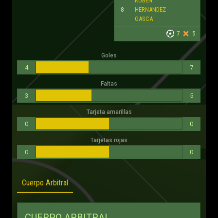
RUBEN
8
HERNANDEZ
GASCA
7
5
Goles
4
7
Faltas
3
5
Tarjeta amarillas
0
0
Tarjetas rojas
0
0
Cuerpo Arbitral
CUERPO ARBITRAL