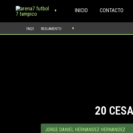
Buscar..
Ir
INICIO
CONTACTO
al
contenido
FAQS
REGLAMENTO
20
CESA