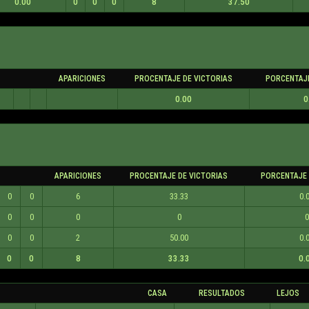
0.00
0
0
0
8
37.50
APARICIONES
PROCENTAJE DE VICTORIAS
PORCENTAJ
0.00
0
APARICIONES
PROCENTAJE DE VICTORIAS
PORCENTAJE 
0
0
6
33.33
0.
0
0
0
0
0
0
0
2
50.00
0.
0
0
8
33.33
0.
CASA
RESULTADOS
LEJOS