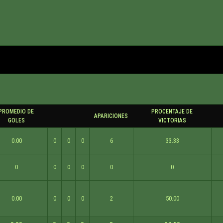
PROMEDIO DE
PROCENTAJE DE
APARICIONES
GOLES
VICTORIAS
0.00
0
0
0
6
33.33
0
0
0
0
0
0
0.00
0
0
0
2
50.00