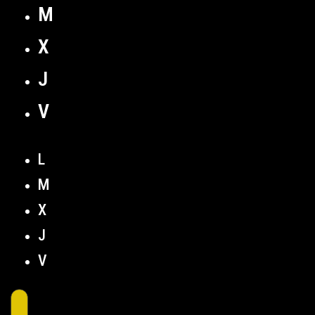
M
X
J
V
L
M
X
J
V