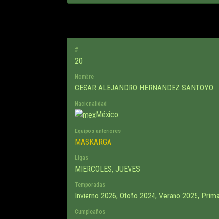
#
20
Nombre
CESAR ALEJANDRO HERNANDEZ SANTOYO
Nacionalidad
México
Equipos anteriores
MASKARGA
Ligas
MIERCOLES, JUEVES
Temporadas
Invierno 2026, Otoño 2024, Verano 2025, Prim
Cumpleaños