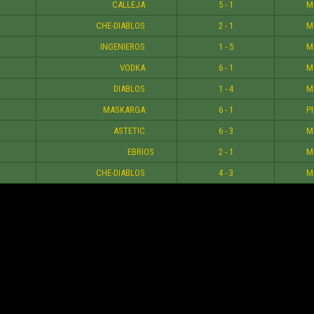
CALLEJA
5 - 1
M
CHE-DIABLOS
2 - 1
M
INGENIEROS
1 - 5
M
VODKA
6 - 1
M
DIABLOS
1 - 4
M
MASKARGA
6 - 1
P
ASTETIC
6 - 3
M
EBRIOS
2 - 1
M
CHE-DIABLOS
4 - 3
M