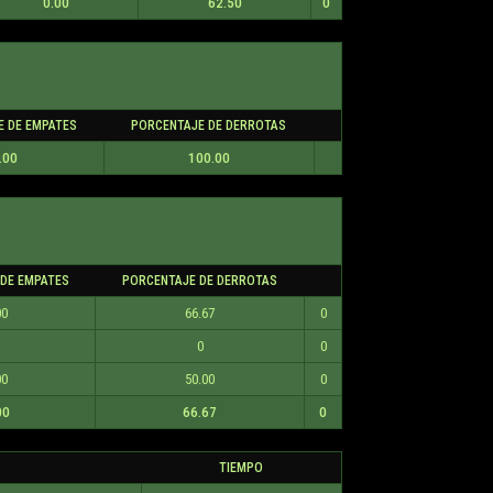
0.00
62.50
0
E DE EMPATES
PORCENTAJE DE DERROTAS
.00
100.00
DE EMPATES
PORCENTAJE DE DERROTAS
00
66.67
0
0
0
00
50.00
0
00
66.67
0
TIEMPO