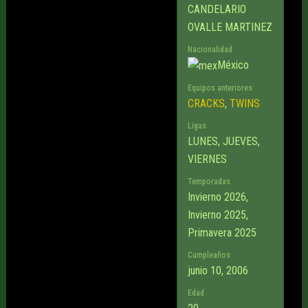
CANDELARIO
OVALLE MARTINEZ
Nacionalidad
México
Equipos anteriores
CRACKS
,
TWINS
Ligas
LUNES, JUEVES,
VIERNES
Temporadas
Invierno 2026,
Invierno 2025,
Primavera 2025
Cumpleaños
junio 10, 2006
Edad