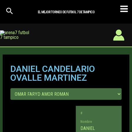
Ir
Mai
al
EL MEJOR TORNEO DE FUTBOL 7 DE TAMPICO
Men
contenido
DANIEL CANDELARIO
OVALLE MARTINEZ
#
Nombre
DANIEL