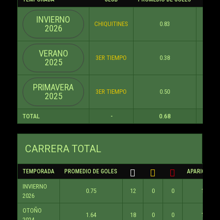
INVIERNO
CHIQUITINES
0.83
5
2026
VERANO
3ER TIEMPO
0.38
3
2025
PRIMAVERA
3ER TIEMPO
0.50
5
2025
TOTAL
-
0.68
13
CARRERA TOTAL
TEMPORADA
PROMEDIO DE GOLES
APARICIONE
INVIERNO
0.75
12
0
0
16
2026
OTOÑO
1.64
18
0
0
11
2024