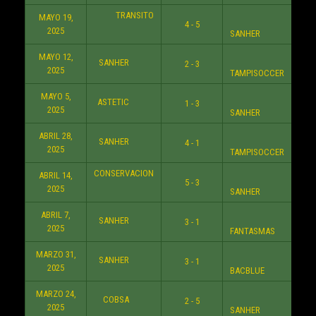
TRANSITO
MAYO 19,
4 - 5
10:3
2025
SANHER
MAYO 12,
SANHER
2 - 3
8:3
2025
TAMPISOCCER
MAYO 5,
ASTETIC
1 - 3
8:3
2025
SANHER
ABRIL 28,
SANHER
4 - 1
8:3
2025
TAMPISOCCER
CONSERVACION
ABRIL 14,
5 - 3
9:3
2025
SANHER
ABRIL 7,
SANHER
3 - 1
8:3
2025
FANTASMAS
MARZO 31,
SANHER
3 - 1
7:3
2025
BACBLUE
MARZO 24,
COBSA
2 - 5
10:3
2025
SANHER