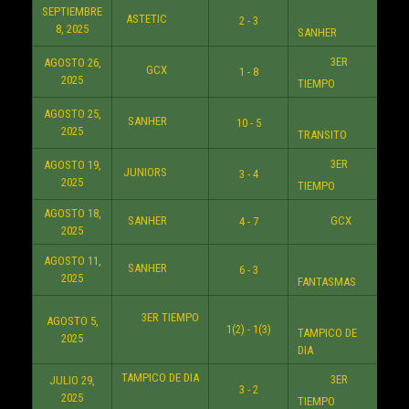
SEPTIEMBRE
ASTETIC
2 - 3
6:3
8, 2025
SANHER
3ER
AGOSTO 26,
GCX
1 - 8
8:3
2025
TIEMPO
AGOSTO 25,
SANHER
10 - 5
10:3
2025
TRANSITO
3ER
AGOSTO 19,
JUNIORS
3 - 4
8:3
2025
TIEMPO
AGOSTO 18,
SANHER
GCX
4 - 7
8:3
2025
AGOSTO 11,
SANHER
6 - 3
8:3
2025
FANTASMAS
3ER TIEMPO
AGOSTO 5,
1(2) - 1(3)
8:3
TAMPICO DE
2025
DIA
TAMPICO DE DIA
3ER
JULIO 29,
3 - 2
8:3
2025
TIEMPO