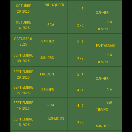
VILLAQUPER
OCTUBRE
1 - 5
10:3
20, 2025
SANHER
3ER
OCTUBRE
RCA
2 - 8
8:3
14, 2025
TIEMPO
OCTUBRE 6,
SANHER
2 - 1
8:3
2025
FANTASMAS
3ER
SEPTIEMBRE
JUNIORS
3 - 2
8:3
30, 2025
TIEMPO
SEPTIEMBRE
PROCLIN
3 - 5
8:3
29, 2025
SANHER
SEPTIEMBRE
SANHER
DIM
4 - 1
7:3
22, 2025
3ER
SEPTIEMBRE
RCA
4 - 7
8:3
16, 2025
TIEMPO
EXPERTOS
SEPTIEMBRE
3 - 8
6:3
15, 2025
SANHER