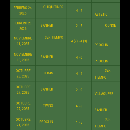
CHIQUITINES
FEBRERO 24,
4 - 5
9:3
2026
ASTETIC
FEBRERO 23,
SANHER
CONSE
2 - 5
9:3
2026
3ER TIEMPO
NOVIEMBRE
4 (2) - 4 (3)
8:3
11, 2025
PROCLIN
NOVIEMBRE
SANHER
4 - 0
7:3
10, 2025
PROCLIN
3ER
OCTUBRE
FIERAS
4 - 5
8:3
28, 2025
TIEMPO
OCTUBRE
SANHER
2 - 0
10:3
27, 2025
VILLAQUPER
OCTUBRE
TWINS
6 - 6
8:3
27, 2025
SANHER
3ER
OCTUBRE
PROCLIN
1 - 5
8:3
21, 2025
TIEMPO