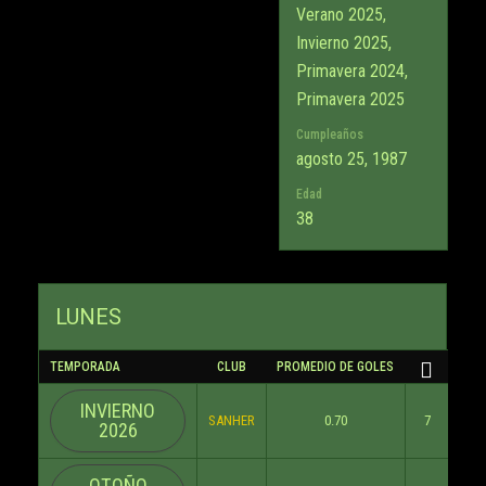
Verano 2025,
Invierno 2025,
Primavera 2024,
Primavera 2025
Cumpleaños
agosto 25, 1987
Edad
38
LUNES
TEMPORADA
CLUB
PROMEDIO DE GOLES
INVIERNO
SANHER
0.70
7
0
2026
OTOÑO