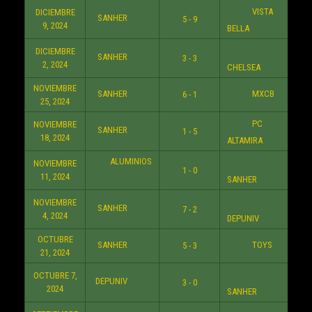
VISTA
DICIEMBRE
SANHER
5 - 9
10:3
9, 2024
BELLA
DICIEMBRE
SANHER
3 - 3
9:3
2, 2024
CHELSEA
NOVIEMBRE
SANHER
MXCB
6 - 1
8:3
25, 2024
PC
NOVIEMBRE
SANHER
1 - 5
7:3
18, 2024
ALTAMIRA
ALUMINIOS
NOVIEMBRE
1 - 0
6:3
11, 2024
SANHER
NOVIEMBRE
SANHER
7 - 2
6:3
4, 2024
DEPUNIV
OCTUBRE
SANHER
TOYS
5 - 3
6:3
21, 2024
OCTUBRE 7,
DEPUNIV
3 - 0
9:3
2024
SANHER