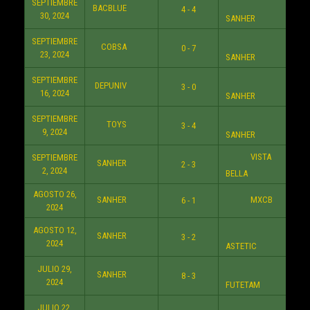
SEPTIEMBRE
BACBLUE
4 - 4
9:3
30, 2024
SANHER
SEPTIEMBRE
COBSA
0 - 7
9:3
23, 2024
SANHER
SEPTIEMBRE
DEPUNIV
3 - 0
8:3
16, 2024
SANHER
SEPTIEMBRE
TOYS
3 - 4
10:3
9, 2024
SANHER
VISTA
SEPTIEMBRE
SANHER
2 - 3
10:3
2, 2024
BELLA
AGOSTO 26,
SANHER
MXCB
6 - 1
8:3
2024
AGOSTO 12,
SANHER
3 - 2
6:3
2024
ASTETIC
JULIO 29,
SANHER
8 - 3
10:3
2024
FUTETAM
JULIO 22,