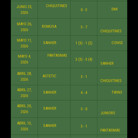
CHIQUITINES
JUNIO 23,
DMI
0 - 3
9:3
2026
MAYO 26,
ROMUSA
3 - 7
6:3
2026
CHIQUITINES
MAYO 11,
SANHER
CONSE
1 (3) - 1 (2)
8:3
2026
FANTASMAS
MAYO 4,
3 (3) - 3 (4)
8:3
2026
SANHER
ABRIL 28,
ASTETIC
3 - 1
9:3
2026
CHIQUITINES
ABRIL 27,
SANHER
TWINS
4 - 4
8:3
2026
ABRIL 20,
SANHER
3 - 0
6:3
2026
JUNIORS
ABRIL 13,
SANHER
3 - 1
8:3
2026
FANTASMAS