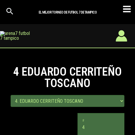
Ir
Mai
al
EL MEJOR TORNEO DE FUTBOL 7 DE TAMPICO
Men
contenido
4
EDUARDO CERRITEÑO
TOSCANO
#
4