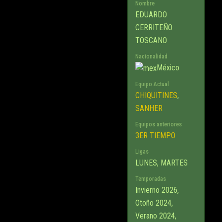
Nombre
EDUARDO
CERRITEÑO
TOSCANO
Nacionalidad
México
Equipo Actual
CHIQUITINES
,
SANHER
Equipos anteriores
3ER TIEMPO
Ligas
LUNES, MARTES
Temporadas
Invierno 2026,
Otoño 2024,
Verano 2024,