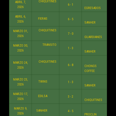
CHIQUITINES
ABRIL 7,
6 - 1
9:3
2026
EGRESADOS
ABRIL 6,
FIERAS
6 - 5
9:3
2026
SANHER
CHIQUITINES
MARZO 31,
7 - 0
6:3
2026
GUARDIANES
TRANSITO
MARZO 30,
1 - 3
9:3
2026
SANHER
CHIQUITINES
MARZO 24,
6 - 8
7:3
CHONGS
2026
COFFEE
MARZO 23,
TWINS
1 - 3
7:3
2026
SANHER
MARZO 17,
EDILSA
3 - 2
10:3
2026
CHIQUITINES
MARZO 9,
SANHER
4 - 5
7:3
2026
PROCLIN