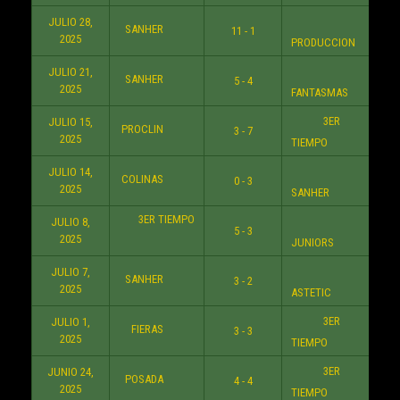
JULIO 28,
SANHER
11 - 1
6:3
2025
PRODUCCION
JULIO 21,
SANHER
5 - 4
7:3
2025
FANTASMAS
3ER
JULIO 15,
PROCLIN
3 - 7
8:3
2025
TIEMPO
JULIO 14,
COLINAS
0 - 3
6:3
2025
SANHER
3ER TIEMPO
JULIO 8,
5 - 3
8:3
2025
JUNIORS
JULIO 7,
SANHER
3 - 2
9:3
2025
ASTETIC
3ER
JULIO 1,
FIERAS
3 - 3
8:3
2025
TIEMPO
3ER
JUNIO 24,
POSADA
4 - 4
8:3
2025
TIEMPO