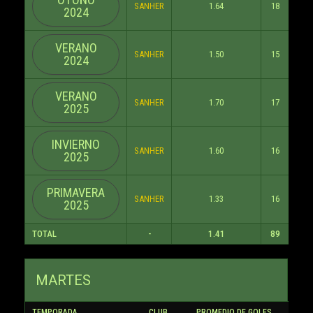
SANHER
1.64
18
0
2024
VERANO
SANHER
1.50
15
0
2024
VERANO
SANHER
1.70
17
0
2025
INVIERNO
SANHER
1.60
16
0
2025
PRIMAVERA
SANHER
1.33
16
0
2025
TOTAL
-
1.41
89
0
MARTES
TEMPORADA
CLUB
PROMEDIO DE GOLES