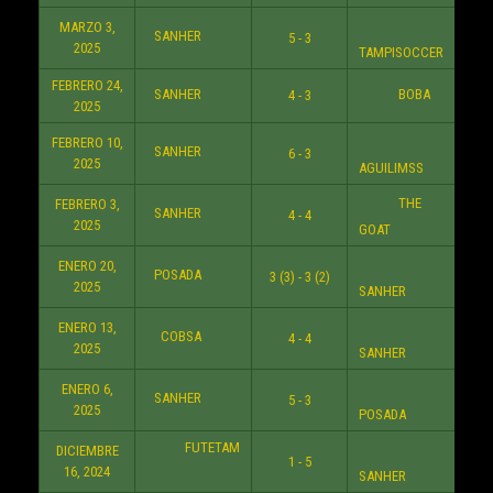
MARZO 3,
SANHER
5 - 3
10:3
2025
TAMPISOCCER
FEBRERO 24,
SANHER
BOBA
4 - 3
8:3
2025
FEBRERO 10,
SANHER
6 - 3
10:3
2025
AGUILIMSS
THE
FEBRERO 3,
SANHER
4 - 4
8:3
2025
GOAT
ENERO 20,
POSADA
3 (3) - 3 (2)
9:3
2025
SANHER
ENERO 13,
COBSA
4 - 4
10:3
2025
SANHER
ENERO 6,
SANHER
5 - 3
10:3
2025
POSADA
FUTETAM
DICIEMBRE
1 - 5
10:3
16, 2024
SANHER