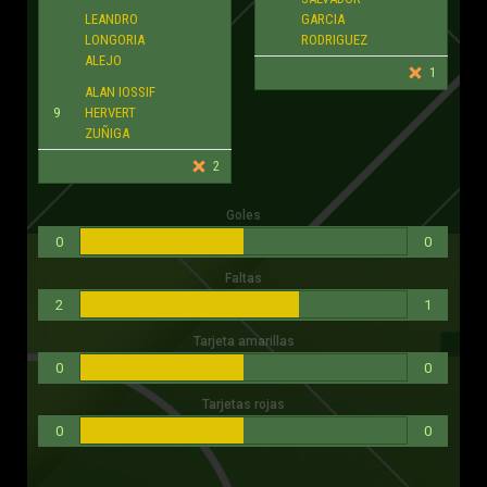
2
1
Tarjeta amarillas
0
0
Tarjetas rojas
0
0
Cuerpo Arbitral
CUERPO ARBITRAL
ARBITRO
ANOTADOR
ARMANDO ONTIVEROS
ARMANDO DAVILA
TORNEO OTOÑO 2024