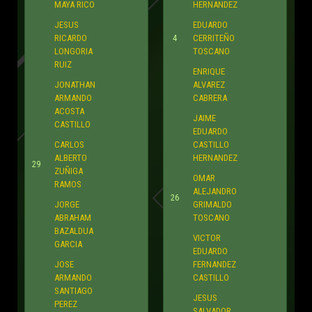
26
JORGE
GRIMALDO
ABRAHAM
TOSCANO
BAZALDUA
VICTOR
GARCIA
EDUARDO
JOSE
FERNANDEZ
ARMANDO
CASTILLO
SANTIAGO
JESUS
PEREZ
SALVADOR
LEANDRO
GARCIA
LONGORIA
RODRIGUEZ
ALEJO
1
ALAN IOSSIF
9
HERVERT
ZUÑIGA
2
Goles
0
0
Faltas