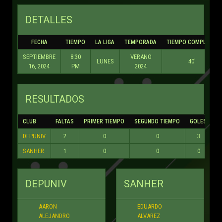
SANHER
1
0
0
0
DEPUNIV
SANHER
AARON
EDUARDO
ALEJANDRO
ALVAREZ
MAYA RICO
HERNANDEZ
JESUS
EDUARDO
RICARDO
4
CERRITEÑO
LONGORIA
TOSCANO
RUIZ
ENRIQUE
JONATHAN
ALVAREZ
ARMANDO
CABRERA
ACOSTA
JAIME
CASTILLO
EDUARDO
CARLOS
CASTILLO
ALBERTO
HERNANDEZ
29
ZUÑIGA
OMAR
RAMOS
ALEJANDRO