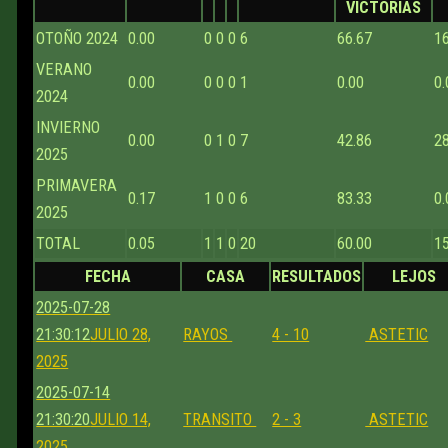
VICTORIAS
OTOÑO 2024
0.00
0
0
0
6
66.67
1
VERANO
0.00
0
0
0
1
0.00
0.
2024
INVIERNO
0.00
0
1
0
7
42.86
2
2025
PRIMAVERA
0.17
1
0
0
6
83.33
0.
2025
TOTAL
0.05
1
1
0
20
60.00
1
FECHA
CASA
RESULTADOS
LEJOS
2025-07-28
21:30:12
JULIO 28,
RAYOS
4 - 10
ASTETIC
2025
2025-07-14
21:30:20
JULIO 14,
TRANSITO
2 - 3
ASTETIC
2025