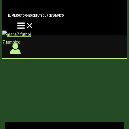
Main
Buscar..
Ir
Menu
al
EL MEJOR TORNEO DE FUTBOL 7 DE TAMPICO
contenido