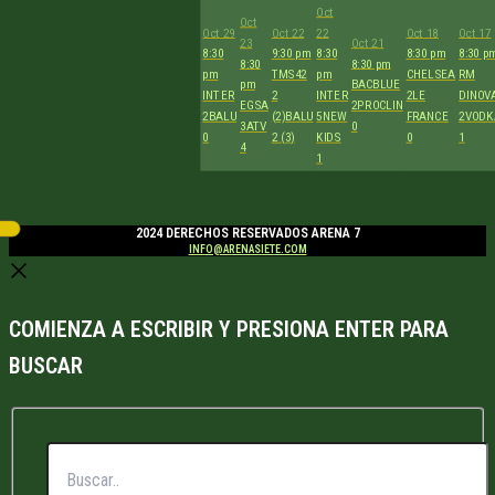
Oct
Oct
Oct 29
Oct 22
22
Oct 18
Oct 17
23
Oct 21
8:30
9:30 pm
8:30
8:30 pm
8:30 p
8:30
8:30 pm
pm
TMS42
pm
CHELSEA
RM
pm
BACBLUE
INTER
2
INTER
2
LE
DINOV
EGSA
2
PROCLIN
2
BALU
(2)
BALU
5
NEW
FRANCE
2
VODK
3
ATV
0
0
2 (3)
KIDS
0
1
4
1
2024 DERECHOS RESERVADOS ARENA 7
INFO@ARENASIETE.COM
COMIENZA A ESCRIBIR Y PRESIONA ENTER PARA
BUSCAR