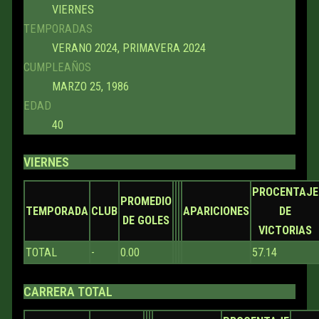
VIERNES
TEMPORADAS
VERANO 2024, PRIMAVERA 2024
CUMPLEAÑOS
MARZO 25, 1986
EDAD
40
VIERNES
PROCENTAJE
PROMEDIO
TEMPORADA
CLUB
APARICIONES
DE
DE GOLES
VICTORIAS
TOTAL
-
0.00
57.14
CARRERA TOTAL