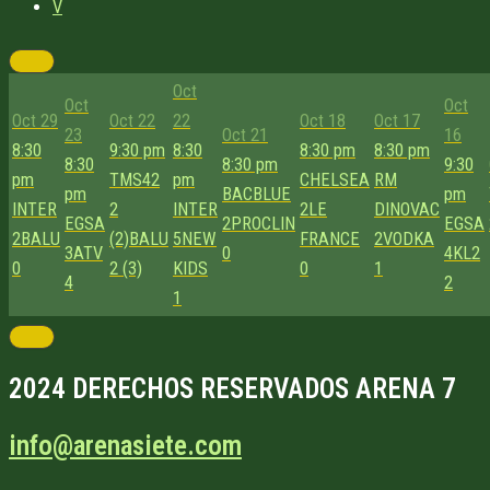
V
Oct
Oct
Oct
Oct 29
Oct 22
22
Oct 18
Oct 17
23
Oct 21
16
8:30
9:30 pm
8:30
8:30 pm
8:30 pm
8:30
8:30 pm
9:30
pm
TMS42
pm
CHELSEA
RM
pm
BACBLUE
pm
INTER
2
INTER
2
LE
DINOVAC
EGSA
2
PROCLIN
EGSA
2
BALU
(2)
BALU
5
NEW
FRANCE
2
VODKA
3
ATV
0
4
KL2
0
2 (3)
KIDS
0
1
4
2
1
2024 DERECHOS RESERVADOS ARENA 7
info@arenasiete.com