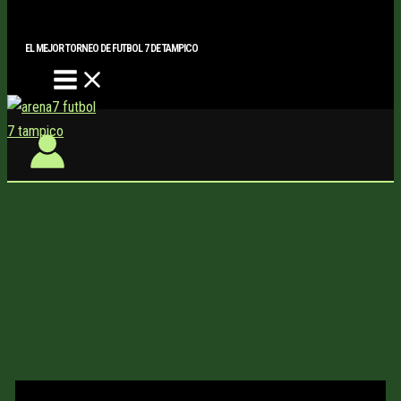
Main
Buscar..
Ir
Menu
al
EL MEJOR TORNEO DE FUTBOL 7 DE TAMPICO
contenido