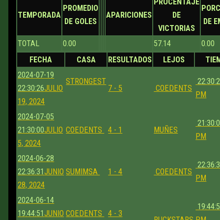
PROCENTAJE
PROMEDIO
PORC
TEMPORADA
APARICIONES
DE
DE GOLES
DE 
VICTORIAS
TOTAL
0.00
57.14
0.00
FECHA
CASA
RESULTADOS
LEJOS
TIE
2024-07-19
STRONGEST
22:30:
22:30:26
JULIO
7 - 5
COEDENTS
PM
19, 2024
2024-07-05
21:30:
21:30:00
JULIO
COEDENTS
4 - 1
MUÑES
PM
5, 2024
2024-06-28
22:36:
22:36:31
JUNIO
SUMIMSA
1 - 4
COEDENTS
PM
28, 2024
2024-06-14
19:44:
19:44:51
JUNIO
COEDENTS
4 - 3
RUCKSTARS
PM