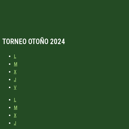
TORNEO OTOÑO 2024
L
M
X
J
V
L
M
X
J