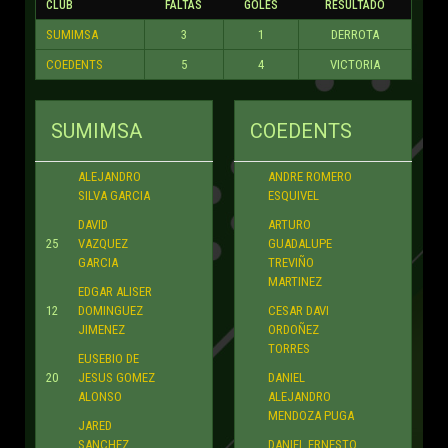
CLUB
FALTAS
GOLES
RESULTADO
SUMIMSA
3
1
DERROTA
COEDENTS
5
4
VICTORIA
SUMIMSA
COEDENTS
ALEJANDRO
ANDRE ROMERO
SILVA GARCIA
ESQUIVEL
DAVID
ARTURO
25
VAZQUEZ
GUADALUPE
GARCIA
TREVIÑO
MARTINEZ
EDGAR ALISER
12
DOMINGUEZ
CESAR DAVI
JIMENEZ
ORDOÑEZ
TORRES
EUSEBIO DE
20
JESUS GOMEZ
DANIEL
ALONSO
ALEJANDRO
MENDOZA PUGA
JARED
SANCHEZ
DANIEL ERNESTO