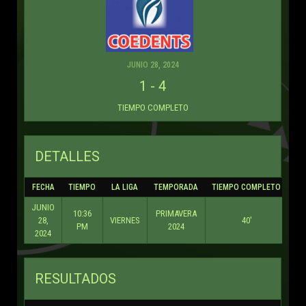
JUNIO 28, 2024
1
-
4
TIEMPO COMPLETO
DETALLES
FECHA
TIEMPO
LA LIGA
TEMPORADA
TIEMPO COMPLETO
JUNIO
10:36
PRIMAVERA
28,
VIERNES
40'
PM
2024
2024
RESULTADOS