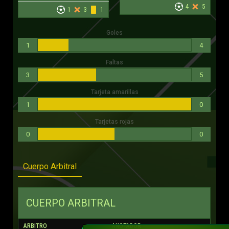
4
5
1
3
1
Goles
1
4
Faltas
3
5
Tarjeta amarillas
1
0
Tarjetas rojas
0
0
Cuerpo Arbitral
CUERPO ARBITRAL
ARBITRO
ANOTADOR