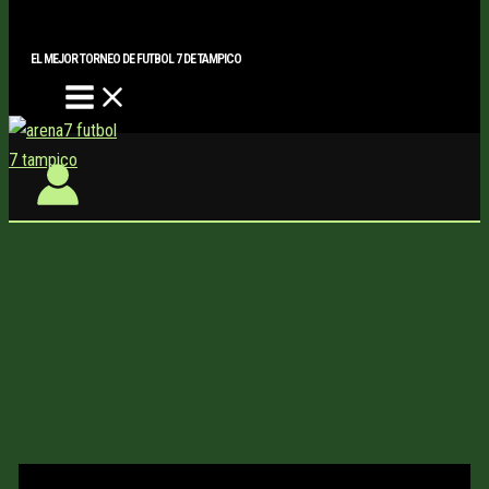
Main
Buscar..
Ir
Menu
al
EL MEJOR TORNEO DE FUTBOL 7 DE TAMPICO
contenido