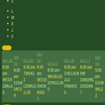
V
L
M
X
J
V
Oct
Oct
Oct
Oct 29
Oct 22
22
Oct 18
Oct 17
23
Oct 21
16
8:30
9:30 pm
8:30
8:30 pm
8:30 pm
8:30
8:30 pm
9:30
pm
TMS42
pm
CHELSEA
RM
pm
BACBLUE
pm
INTER
2
INTER
2
LE
DINOVAC
EGSA
2
PROCLIN
EGSA
2
BALU
(2)
BALU
5
NEW
FRANCE
2
VODKA
3
ATV
0
4
KL2
0
2 (3)
KIDS
0
1
4
2
1