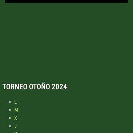
TORNEO OTOÑO 2024
L
M
X
J