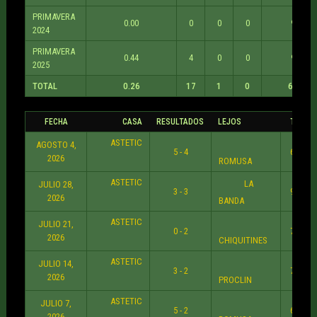
PRIMAVERA
0.00
0
0
0
9
2024
PRIMAVERA
0.44
4
0
0
9
2025
TOTAL
0.26
17
1
0
64
FECHA
CASA
RESULTADOS
LEJOS
TIEMP
ASTETIC
AGOSTO 4,
5 - 4
6:30 P
2026
ROMUSA
ASTETIC
LA
JULIO 28,
3 - 3
9:30 P
2026
BANDA
ASTETIC
JULIO 21,
0 - 2
7:30 P
2026
CHIQUITINES
ASTETIC
JULIO 14,
3 - 2
7:30 P
2026
PROCLIN
ASTETIC
JULIO 7,
5 - 2
6:30 P
2026