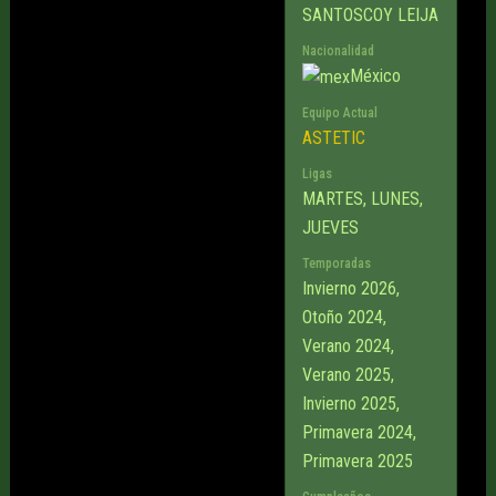
SANTOSCOY LEIJA
Nacionalidad
México
Equipo Actual
ASTETIC
Ligas
MARTES, LUNES,
JUEVES
Temporadas
Invierno 2026,
Otoño 2024,
Verano 2024,
Verano 2025,
Invierno 2025,
Primavera 2024,
Primavera 2025