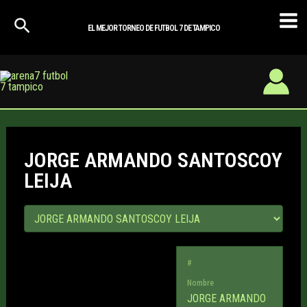
Ir
Mai
al
EL MEJOR TORNEO DE FUTBOL 7 DE TAMPICO
Men
contenido
JORGE ARMANDO SANTOSCOY
LEIJA
#
Nombre
JORGE ARMANDO