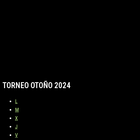
TORNEO OTOÑO 2024
L
M
X
J
V