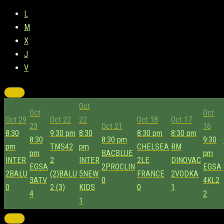
L
M
X
J
V
Oct
Oct
Oct
Oct 29
Oct 22
22
Oct 18
Oct 17
23
Oct 21
16
8:30
9:30 pm
8:30
8:30 pm
8:30 pm
8:30
8:30 pm
9:30
pm
TMS42
pm
CHELSEA
RM
pm
BACBLUE
pm
INTER
2
INTER
2
LE
DINOVAC
EGSA
2
PROCLIN
EGSA
2
BALU
(2)
BALU
5
NEW
FRANCE
2
VODKA
3
ATV
0
4
KL2
0
2 (3)
KIDS
0
1
4
2
1