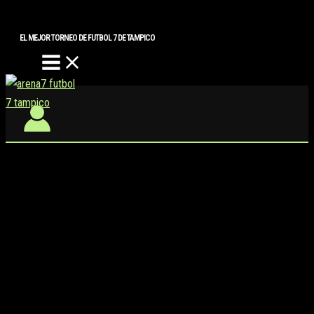
Main
Buscar..
Ir
Menu
al
EL MEJOR TORNEO DE FUTBOL 7 DE TAMPICO
contenido