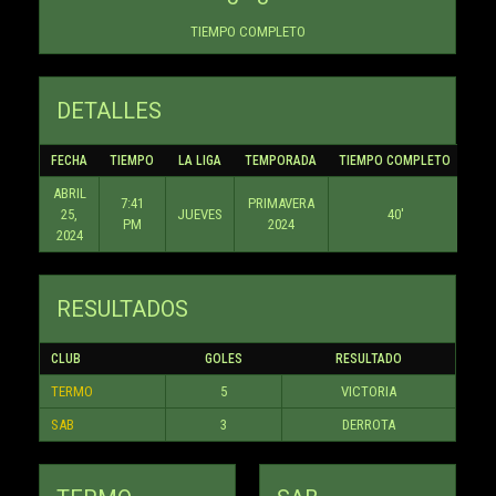
TIEMPO COMPLETO
DETALLES
FECHA
TIEMPO
LA LIGA
TEMPORADA
TIEMPO COMPLETO
ABRIL
7:41
PRIMAVERA
25,
JUEVES
40'
PM
2024
2024
RESULTADOS
CLUB
GOLES
RESULTADO
TERMO
5
VICTORIA
SAB
3
DERROTA