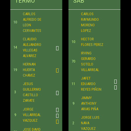
TERMO
SAB
CARLOS
CARLOS
ALFREDO DE
RAYMUNDO
10
LEON
MORENO
CERVANTES
LOPEZ
CLAUDIO
HECTOR
10
ALEJANDRO
FLORES PEREZ
14
VILLEGAS
IRVING
ALVAREZ
GERARDO
70
HERNAN
SOTELO
19
HUERTA
VILLARREAL
CHÁVEZ
JAFET
JESUS
11
EDUARDO
GUILLERMO
REYES PIÑON
3
CASTILLO
JIMMY
ZARATE
9
ANTHONY
ARIAS PIÑA
JORGE
9
VILLARREAL
JORGE LUIS
VAZQUEZ
2
NAVA
VAZQUEZ
JOSE DAVID