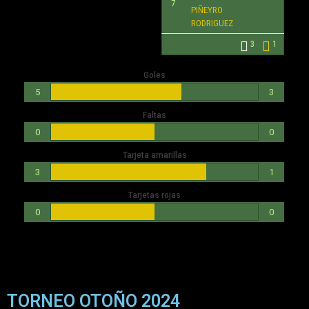
7
PIÑEYRO
RODRIGUEZ
3
1
Goles
5
3
Faltas
0
0
Tarjeta amarillas
3
1
Tarjetas rojas
0
0
TORNEO OTOÑO 2024