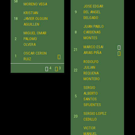
58
MORENO VEGA
JOSE EDGAR
9
DEL ANGEL
KRISTIAN
DELGADO
18
JAVIER OLGUIN
AGUILLEN
JUAN PABLO
8
CARDENAS
MIGUEL OMAR
MONTES
2
PALOMO
OLVERA
MARCO ESAI
21
ARIAS PIÑA
OSCAR CERON
1
RUIZ
RODOLFO
JULIAN
4
3
22
REQUENA
MONTERO
SERGIO
ALBERTO
5
SANTOS
SIFUENTES
SERGIO LOPEZ
20
CEDILLO
VICTOR
MANUEL