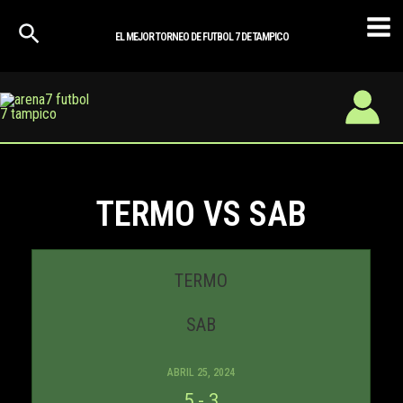
Ir
Mai
al
EL MEJOR TORNEO DE FUTBOL 7 DE TAMPICO
Men
contenido
TERMO VS SAB
TERMO
SAB
ABRIL 25, 2024
5
-
3