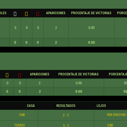
OLES
APARICIONES
PROCENTAJE DE VICTORIAS
PORCE
0
0
0
2
0.00
0
0
0
2
0.00
APARICIONES
PROCENTAJE DE VICTORIAS
PORCENTAJE
0
0
2
0.00
50
0
0
2
0.00
50
CASA
RESULTADOS
LEJOS
SAB
RM DINOVAC
2 - 2
TERMO
SAB
5 - 3