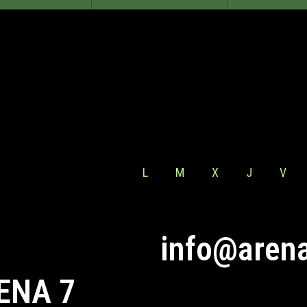
L
M
X
J
V
info@aren
ENA 7