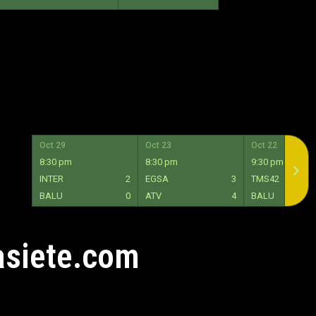
Oct 29
Oct 23
Oct 22
8:30 pm
8:30 pm
9:30 pm
INTER
2
EGSA
3
TMS42
BALU
0
ATV
4
BALU
asiete.com