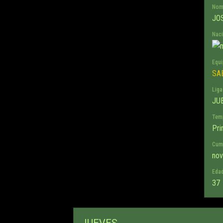
Nom
JO
Naci
Equi
SA
Liga
JU
Tem
Pri
Cum
nov
Eda
37
JUEVES