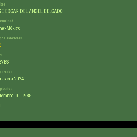
bre
SE EDGAR DEL ANGEL DELGADO
onalidad
México
pos anteriores
B
s
EVES
poradas
mavera 2024
pleaños
iembre 16, 1988
d