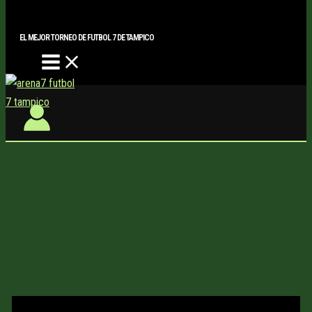
Main
Buscar..
Ir
Menu
al
EL MEJOR TORNEO DE FUTBOL 7 DE TAMPICO
contenido