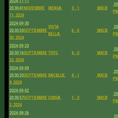
2024-11-11
20
20:30:41
NOVIEMBRE
MEASA
3 - 1
MXCB
P
11, 2024
2024-09-30
VISTA
20
20:30:53
SEPTIEMBRE
6 - 0
MXCB
BELLA
P
30, 2024
2024-09-23
20
20:30:16
SEPTIEMBRE
TOYS
4 - 0
MXCB
P
23, 2024
2024-09-09
20
20:30:33
SEPTIEMBRE
BACBLUE
4 - 1
MXCB
P
9, 2024
2024-09-02
20
20:30:57
SEPTIEMBRE
COBSA
1 - 3
MXCB
P
2, 2024
2024-08-26
20