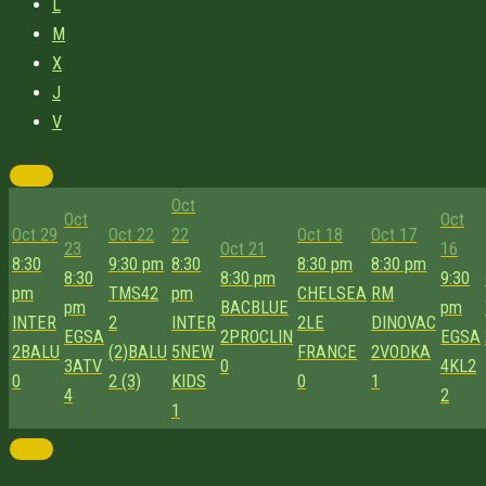
L
M
X
J
V
Oct
Oct
Oct
Oct 29
Oct 22
22
Oct 18
Oct 17
23
Oct 21
16
8:30
9:30 pm
8:30
8:30 pm
8:30 pm
8:30
8:30 pm
9:30
pm
TMS42
pm
CHELSEA
RM
pm
BACBLUE
pm
INTER
2
INTER
2
LE
DINOVAC
EGSA
2
PROCLIN
EGSA
2
BALU
(2)
BALU
5
NEW
FRANCE
2
VODKA
3
ATV
0
4
KL2
0
2 (3)
KIDS
0
1
4
2
1