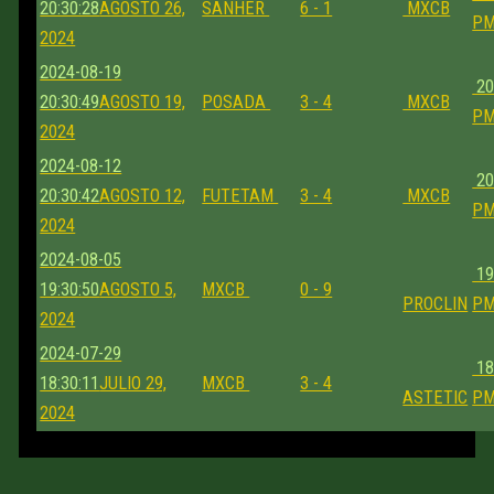
20:30:28
AGOSTO 26,
SANHER
6 - 1
MXCB
P
2024
2024-08-19
20
20:30:49
AGOSTO 19,
POSADA
3 - 4
MXCB
P
2024
2024-08-12
20
20:30:42
AGOSTO 12,
FUTETAM
3 - 4
MXCB
P
2024
2024-08-05
19
19:30:50
AGOSTO 5,
MXCB
0 - 9
PROCLIN
P
2024
2024-07-29
18
18:30:11
JULIO 29,
MXCB
3 - 4
ASTETIC
P
2024