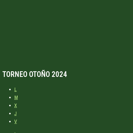
TORNEO OTOÑO 2024
L
M
X
J
V