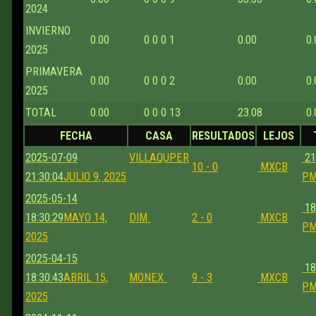
2024
INVIERNO
0.00
0
0
0
1
0.00
0.
2025
PRIMAVERA
0.00
0
0
0
2
0.00
0.
2025
TOTAL
0.00
0
0
0
13
23.08
0.
FECHA
CASA
RESULTADOS
LEJOS
2025-07-09
VILLAQUPER
21
10 - 0
MXCB
21:30:04
JULIO 9, 2025
P
2025-05-14
18
18:30:29
MAYO 14,
DIM
2 - 0
MXCB
P
2025
2025-04-15
18
18:30:43
ABRIL 15,
MONEX
9 - 3
MXCB
P
2025