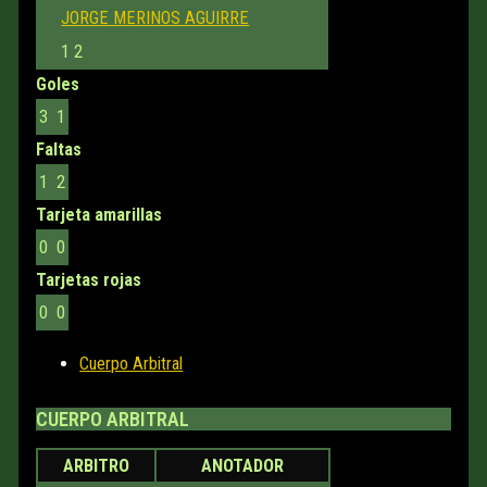
JORGE MERINOS AGUIRRE
1
2
Goles
3
1
Faltas
1
2
Tarjeta amarillas
0
0
Tarjetas rojas
0
0
Cuerpo Arbitral
CUERPO ARBITRAL
ARBITRO
ANOTADOR