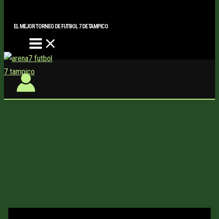
Main
Buscar..
Ir
Menu
al
EL MEJOR TORNEO DE FUTBOL 7 DE TAMPICO
contenido