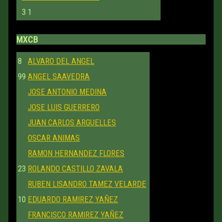
3
1
MXCB
8
ALVARO DEL ANGEL
99
ANGEL SAAVEDRA
JOSE ANTONIO MEDINA
JOSE LUIS GUERRERO
JUAN CARLOS ARGUELLES
OSCAR ANIMAS
RAMON HERNANDEZ FLORES
23
ROLANDO CASTILLO ZAVALA
RUBEN LISANDRO TAMEZ VELARDE
10
EDUARDO RAMIREZ YAÑEZ
FRANCISCO RAMIREZ YAÑEZ