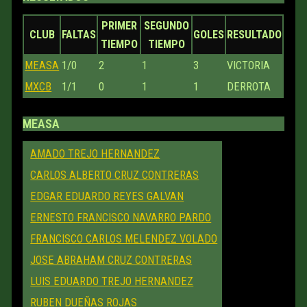
PRIMER
SEGUNDO
CLUB
FALTAS
GOLES
RESULTADO
TIEMPO
TIEMPO
MEASA
1/0
2
1
3
VICTORIA
MXCB
1/1
0
1
1
DERROTA
MEASA
AMADO TREJO HERNANDEZ
CARLOS ALBERTO CRUZ CONTRERAS
EDGAR EDUARDO REYES GALVAN
ERNESTO FRANCISCO NAVARRO PARDO
FRANCISCO CARLOS MELENDEZ VOLADO
JOSE ABRAHAM CRUZ CONTRERAS
LUIS EDUARDO TREJO HERNANDEZ
RUBEN DUEÑAS ROJAS