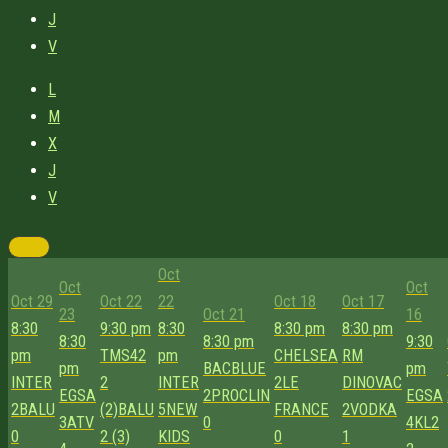
J
V
L
M
X
J
V
Oct
Oct
Oct
Oct 29
Oct 22
22
Oct 18
Oct 17
23
Oct 21
16
8:30
9:30 pm
8:30
8:30 pm
8:30 pm
8:30
8:30 pm
9:30
pm
TMS42
pm
CHELSEA
RM
pm
BACBLUE
pm
INTER
2
INTER
2
LE
DINOVAC
EGSA
2
PROCLIN
EGSA
2
BALU
(2)
BALU
5
NEW
FRANCE
2
VODKA
3
ATV
0
4
KL2
0
2 (3)
KIDS
0
1