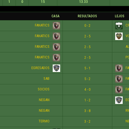
1
0
15
13.33
CASA
RESULTADOS
LEJOS
FANATICS
CR
0 - 2
FANATICS
V
2 - 5
FANATICS
AL
2 - 5
FANATICS
PO
2 - 5
EGRESADOS
FA
5 - 1
SAB
FA
5 - 2
SOCIOS
FA
4 - 0
NEGAN
EG
1 - 2
NEGAN
RM
3 - 8
TERMO
N
3 - 2