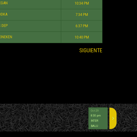
EGAN
10:34 PM
ODKA
7:34 PM
 DEP
6:37 PM
INEKEN
10:40 PM
SIGUIENTE
Oct 29
Oct 23
8:30 pm
8:30 pm
INTER
2
EGSA
BALU
0
ATV