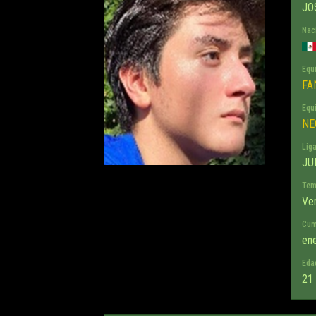
JO
Nac
Equ
FA
Equ
NE
Lig
JU
Tem
Ve
Cum
en
Eda
21