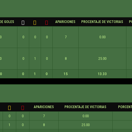
DE GOLES
APARICIONES
PROCENTAJE DE VICTORIAS
P
0
0
0
0
7
0.00
0
0
1
0
8
25.00
00
0
1
0
15
13.33
APARICIONES
PROCENTAJE DE VICTORIAS
PORCENT
0
0
7
0.00
1
0
8
25.00