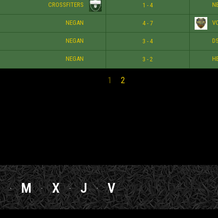
CROSSFITERS
N
1 - 4
NEGAN
V
4 - 7
NEGAN
DS
3 - 4
NEGAN
HE
3 - 2
1
2
L
M
X
J
V