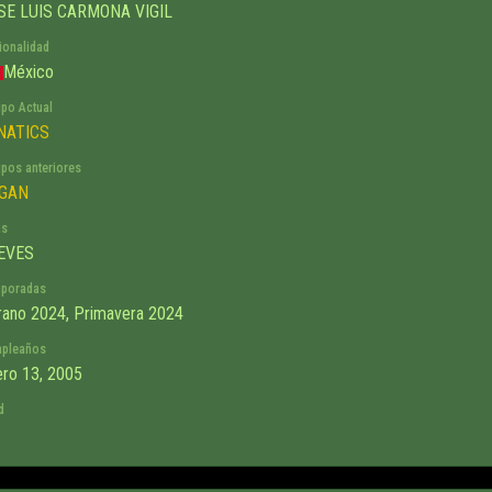
SE LUIS CARMONA VIGIL
ionalidad
México
ipo Actual
NATICS
ipos anteriores
GAN
as
EVES
poradas
rano 2024, Primavera 2024
pleaños
ero 13, 2005
d