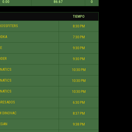
0.00
86.67
0
TIEMPO
OSSFITERS
8:30 PM
ODKA
7:30 PM
E
9:30 PM
DER
9:30 PM
NATICS
10:30 PM
NATICS
10:30 PM
NATICS
10:30 PM
RESADOS
6:30 PM
 DINOVAC
8:37 PM
EGAN
9:38 PM