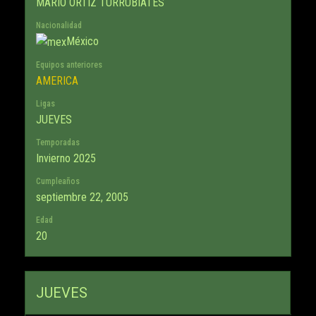
MARIO ORTIZ TURRUBIATES
Nacionalidad
México
Equipos anteriores
AMERICA
Ligas
JUEVES
Temporadas
Invierno 2025
Cumpleaños
septiembre 22, 2005
Edad
20
JUEVES