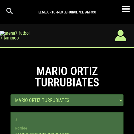
Ir
Mai
al
EL MEJOR TORNEO DE FUTBOL 7 DE TAMPICO
Men
contenido
MARIO ORTIZ
TURRUBIATES
#
Nombre