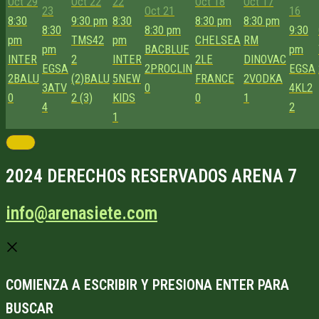
Oct 29
Oct 22
22
Oct 18
Oct 17
23
Oct 21
16
8:30
9:30 pm
8:30
8:30 pm
8:30 pm
8:30
8:30 pm
9:30
pm
TMS42
pm
CHELSEA
RM
pm
BACBLUE
pm
INTER
2
INTER
2
LE
DINOVAC
EGSA
2
PROCLIN
EGSA
2
BALU
(2)
BALU
5
NEW
FRANCE
2
VODKA
3
ATV
0
4
KL2
0
2 (3)
KIDS
0
1
4
2
1
2024 DERECHOS RESERVADOS ARENA 7
info@arenasiete.com
COMIENZA A ESCRIBIR Y PRESIONA ENTER PARA
BUSCAR