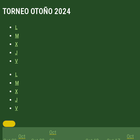
TORNEO OTOÑO 2024
L
M
X
J
V
L
M
X
J
V
Oct
Oct
Oct