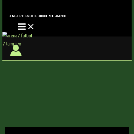
Main
Buscar..
Ir
Menu
al
EL MEJOR TORNEO DE FUTBOL 7 DE TAMPICO
contenido