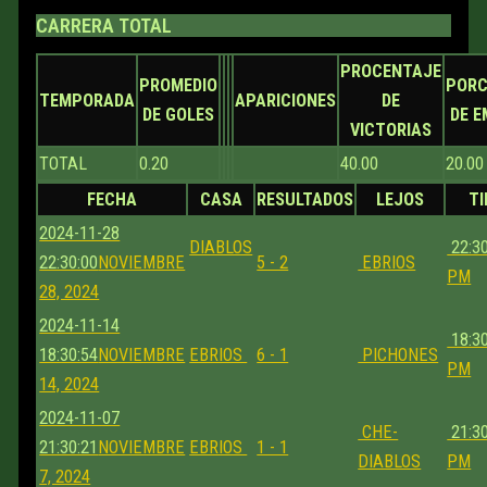
CARRERA TOTAL
PROCENTAJE
PROMEDIO
PORC
TEMPORADA
APARICIONES
DE
DE GOLES
DE 
VICTORIAS
TOTAL
0.20
40.00
20.00
FECHA
CASA
RESULTADOS
LEJOS
T
2024-11-28
DIABLOS
22:30
22:30:00
NOVIEMBRE
5 - 2
EBRIOS
PM
28, 2024
2024-11-14
18:30
18:30:54
NOVIEMBRE
EBRIOS
6 - 1
PICHONES
PM
14, 2024
2024-11-07
CHE-
21:30
21:30:21
NOVIEMBRE
EBRIOS
1 - 1
DIABLOS
PM
7, 2024