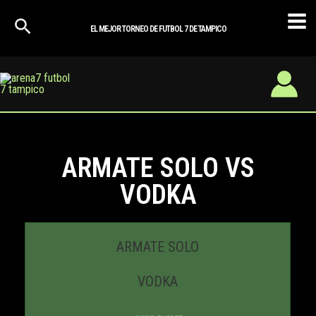
Ir
Mai
al
EL MEJOR TORNEO DE FUTBOL 7 DE TAMPICO
Men
contenido
ARMATE SOLO VS
VODKA
ARMATE SOLO
VODKA