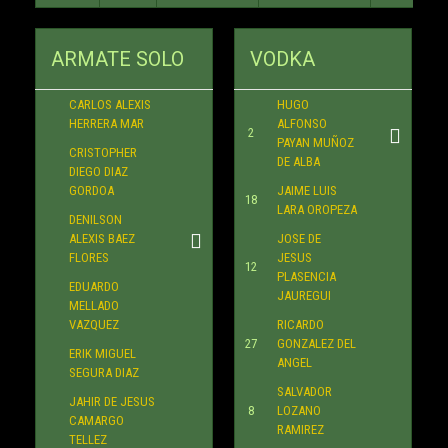
ARMATE SOLO
VODKA
CARLOS ALEXIS
HUGO
HERRERA MAR
ALFONSO
2
PAYAN MUÑOZ
CRISTOPHER
DE ALBA
DIEGO DIAZ
GORDOA
JAIME LUIS
18
LARA OROPEZA
DENILSON
ALEXIS BAEZ
JOSE DE
FLORES
JESUS
12
PLASENCIA
EDUARDO
JAUREGUI
MELLADO
VAZQUEZ
RICARDO
27
GONZALEZ DEL
ERIK MIGUEL
ANGEL
SEGURA DIAZ
SALVADOR
JAHIR DE JESUS
8
LOZANO
CAMARGO
RAMIREZ
TELLEZ