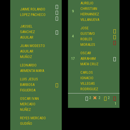
AURELIO
CHRISTIAN
JAIME ROLANDO
9
HERNANDEZ
LOPEZ PACHECO
VILLANUEVA
JASSIEL
JOSE
SANCHEZ
GUSTAVO
4
AGUILAR
ROBLES
MORALES
JUAN MODESTO
AGUILAR
OSCAR
MUÑOZ
17
ABRAHAM
MATA CRUZ
LEONARDO
ARMENTA MAYA
CARLOS
IGNACIO
LUIS JESUS
VILLEGAS
BARBOSA
RODRIGUEZ
FIGUEROA
2
2
2
OSCAR IVAN
1
MERCADO
NUÑEZ
REYES MERCADO
GUDIÑO