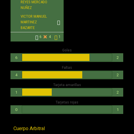
REYES MERCADO
NUÑEZ
VICTOR MANUEL
MARTINEZ
BAZARTE
6
4
1
Goles
6
2
Faltas
4
2
Tarjeta amarillas
1
2
Tarjetas rojas
0
1
Cuerpo Arbitral