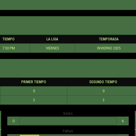
TIEMPO
LA LIGA
TEMPORADA
7:30 PM
VIERNES
INVIERNO 2025
PRIMER TIEMPO
SEGUNDO TIEMPO
0
0
3
3
Goles
0
6
Faltas