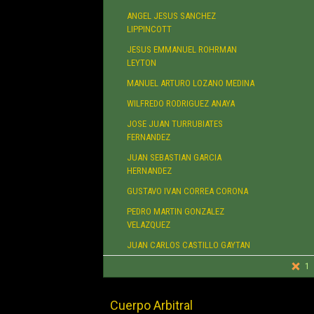
ANGEL JESUS SANCHEZ
LIPPINCOTT
JESUS EMMANUEL ROHRMAN
LEYTON
MANUEL ARTURO LOZANO MEDINA
WILFREDO RODRIGUEZ ANAYA
JOSE JUAN TURRUBIATES
FERNANDEZ
JUAN SEBASTIAN GARCIA
HERNANDEZ
GUSTAVO IVAN CORREA CORONA
PEDRO MARTIN GONZALEZ
VELAZQUEZ
JUAN CARLOS CASTILLO GAYTAN
1
Cuerpo Arbitral