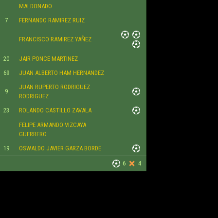
MALDONADO
7
FERNANDO RAMIREZ RUIZ
FRANCISCO RAMIREZ YAÑEZ
20
JAIR PONCE MARTINEZ
69
JUAN ALBERTO HAM HERNANDEZ
JUAN RUPERTO RODRIGUEZ
9
RODRIGUEZ
23
ROLANDO CASTILLO ZAVALA
FELIPE ARMANDO VIZCAYA
GUERRERO
19
OSWALDO JAVIER GARZA BORDE
6
4