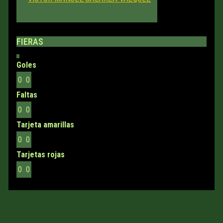
FIERAS
Goles
0
0
Faltas
0
0
Tarjeta amarillas
0
0
Tarjetas rojas
0
0