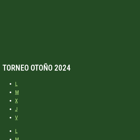
TORNEO OTOÑO 2024
L
M
X
J
V
L
M