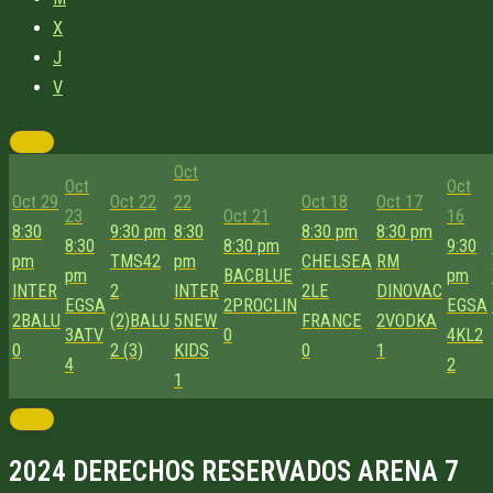
X
J
V
Oct
Oct
Oct
Oct 29
Oct 22
22
Oct 18
Oct 17
23
Oct 21
16
8:30
9:30 pm
8:30
8:30 pm
8:30 pm
8:30
8:30 pm
9:30
pm
TMS42
pm
CHELSEA
RM
pm
BACBLUE
pm
INTER
2
INTER
2
LE
DINOVAC
EGSA
2
PROCLIN
EGSA
2
BALU
(2)
BALU
5
NEW
FRANCE
2
VODKA
3
ATV
0
4
KL2
0
2 (3)
KIDS
0
1
4
2
1
2024 DERECHOS RESERVADOS ARENA 7