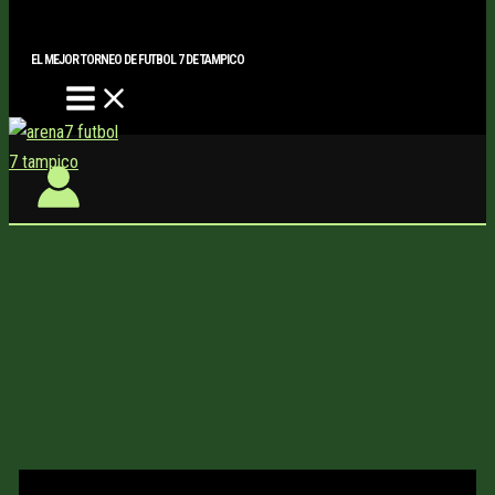
Main
Buscar..
Ir
Menu
al
EL MEJOR TORNEO DE FUTBOL 7 DE TAMPICO
contenido