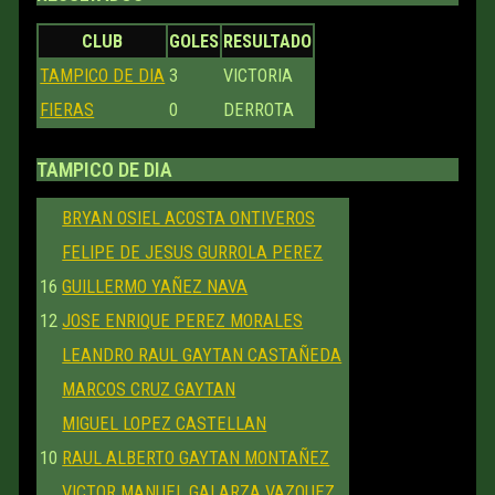
CLUB
GOLES
RESULTADO
TAMPICO DE DIA
3
VICTORIA
FIERAS
0
DERROTA
TAMPICO DE DIA
BRYAN OSIEL ACOSTA ONTIVEROS
FELIPE DE JESUS GURROLA PEREZ
16
GUILLERMO YAÑEZ NAVA
12
JOSE ENRIQUE PEREZ MORALES
LEANDRO RAUL GAYTAN CASTAÑEDA
MARCOS CRUZ GAYTAN
MIGUEL LOPEZ CASTELLAN
10
RAUL ALBERTO GAYTAN MONTAÑEZ
VICTOR MANUEL GALARZA VAZQUEZ