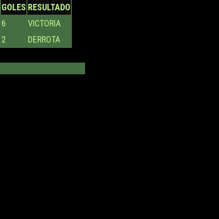
GOLES
RESULTADO
6
VICTORIA
2
DERROTA