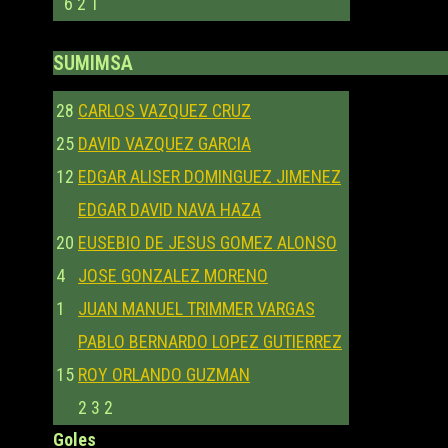
6
2
1
SUMIMSA
28
CARLOS VAZQUEZ CRUZ
25
DAVID VAZQUEZ GARCIA
12
EDGAR ALISER DOMINGUEZ JIMENEZ
EDGAR DAVID NAVA HAZA
20
EUSEBIO DE JESUS GOMEZ ALONSO
4
JOSE GONZALEZ MORENO
1
JUAN MANUEL TRIMMER VARGAS
PABLO BERNARDO LOPEZ GUTIERREZ
15
ROY ORLANDO GUZMAN
2
3
2
Goles