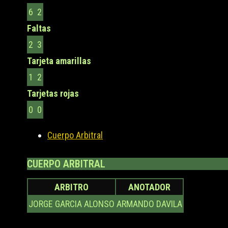
6
2
Faltas
2
3
Tarjeta amarillas
1
2
Tarjetas rojas
0
0
Cuerpo Arbitral
CUERPO ARBITRAL
ARBITRO
ANOTADOR
JORGE GARCIA ALONSO
ARMANDO DAVILA