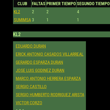
CLUB
FALTAS
PRIMER TIEMPO
SEGUNDO TIEMPO
KL2
2
2
4
SUMIMSA
3
1
1
KL2
EDUARDO DURAN
ERICK ANTONIO CASADOS VILLARREAL
GERARDO ESPARZA DURAN
JOSE LUIS GODINEZ DURAN
MARCO ANTONIO HERRERA ESPARZA
SERGIO CASTILLO
SERGIO HUMBERTO RODRIGUEZ ARISTA
VICTOR CORZO