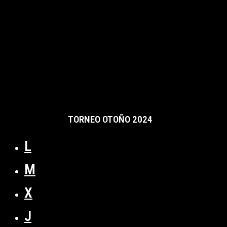
TORNEO OTOÑO 2024
L
M
X
J