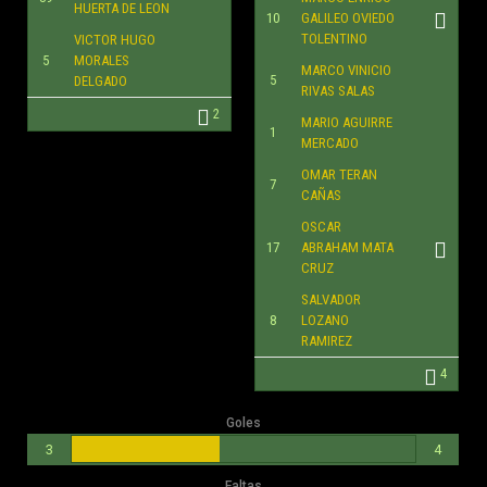
HUERTA DE LEON
10
GALILEO OVIEDO
TOLENTINO
VICTOR HUGO
5
MORALES
MARCO VINICIO
5
DELGADO
RIVAS SALAS
2
MARIO AGUIRRE
1
MERCADO
OMAR TERAN
7
CAÑAS
OSCAR
17
ABRAHAM MATA
CRUZ
SALVADOR
8
LOZANO
RAMIREZ
4
Goles
3
4
Faltas