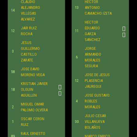
CLAUDIO
HECTOR
ALEJANDRO
13
ANTONIO
14
VILLEGAS
CAMACHO IZETA
ALVAREZ
HECTOR
JAIR RUIZ
EDUARDO
12
11
ROCHA
GARZA
SANCHEZ
JESUS
GUILLERMO
JORGE
3
CASTILLO
ARMANDO
6
ZARATE
MORALES
SEGURA
JOSE DAVID
58
MORENO VEGA
JOSE DE JESUS
12
PLASENCIA
KRISTIAN JAVIER
JAUREGUI
18
OLGUIN
AGUILLEN
JOSE GUSTAVO
4
ROBLES
MIGUEL OMAR
2
MORALES
PALOMO OLVERA
JULIO CESAR
OSCAR CERON
1
30
VILLANUEVA
RUIZ
BOLAÑOS
RAUL ERNESTO
89
MARCO ENRICO