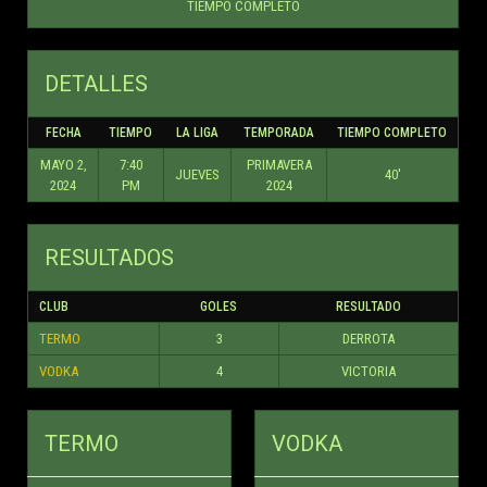
TIEMPO COMPLETO
DETALLES
FECHA
TIEMPO
LA LIGA
TEMPORADA
TIEMPO COMPLETO
MAYO 2,
7:40
PRIMAVERA
JUEVES
40'
2024
PM
2024
RESULTADOS
CLUB
GOLES
RESULTADO
TERMO
3
DERROTA
VODKA
4
VICTORIA
TERMO
VODKA