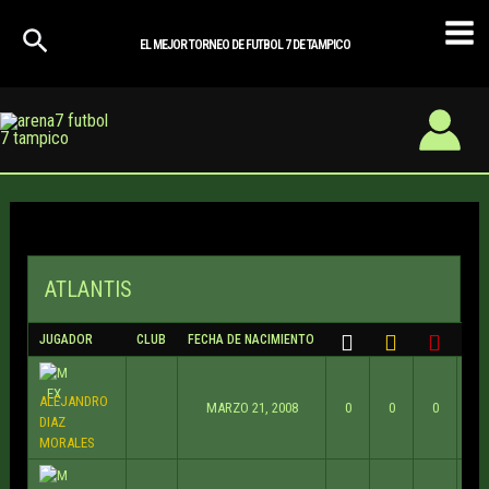
Ir
Mai
al
EL MEJOR TORNEO DE FUTBOL 7 DE TAMPICO
Men
contenido
ATLANTIS
JUGADOR
CLUB
FECHA DE NACIMIENTO
APA
ALEJANDRO
MARZO 21, 2008
0
0
0
DIAZ
MORALES