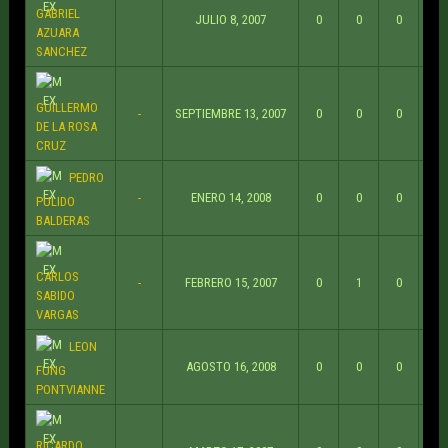
GABRIEL
JULIO 8, 2007
0
0
0
AZUARA
SANCHEZ
GUILLERMO
-
SEPTIEMBRE 13, 2007
0
0
0
DE LA ROSA
CRUZ
PEDRO
-
ENERO 14, 2008
0
0
0
PULIDO
BALDERAS
CARLOS
-
FEBRERO 15, 2007
0
1
0
SABIDO
VARGAS
LEON
AGOSTO 16, 2008
0
0
0
FUNG
PONTVIANNE
RICARDO