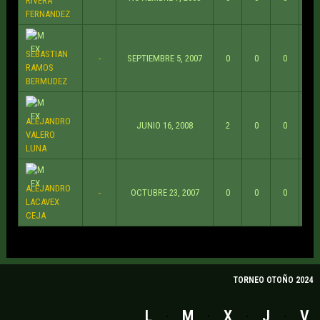
RIVERA
FERNANDEZ
SEBASTIAN
-
SEPTIEMBRE 5, 2007
0
0
0
RAMOS
BERMUDEZ
ALEJANDRO
JUNIO 16, 2008
2
0
0
VALERO
LUNA
ALEJANDRO
-
OCTUBRE 23, 2007
0
0
0
LACAVEX
CEJA
TORNEO OTOÑO 2024
L
M
X
J
V