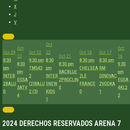
X
J
V
Oct
Oct
Oct
Oct 29
Oct 22
22
Oct 18
Oct 17
23
Oct 21
16
8:30
9:30 pm
8:30
8:30 pm
8:30 pm
8:30
8:30 pm
9:30
pm
TMS42
pm
CHELSEA
RM
pm
BACBLUE
pm
INTER
2
INTER
2
LE
DINOVAC
EGSA
2
PROCLIN
EGSA
2
BALU
(2)
BALU
5
NEW
FRANCE
2
VODKA
3
ATV
0
4
KL2
0
2 (3)
KIDS
0
1
4
2
1
2024 DERECHOS RESERVADOS ARENA 7