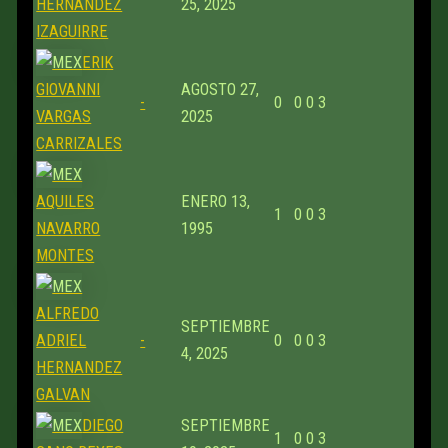
HERNANDEZ
25, 2025
IZAGUIRRE
ERIK
GIOVANNI
AGOSTO 27,
-
0
0
0
3
VARGAS
2025
CARRIZALES
AQUILES
ENERO 13,
1
0
0
3
NAVARRO
1995
MONTES
ALFREDO
SEPTIEMBRE
ADRIEL
-
0
0
0
3
4, 2025
HERNANDEZ
GALVAN
DIEGO
SEPTIEMBRE
1
0
0
3