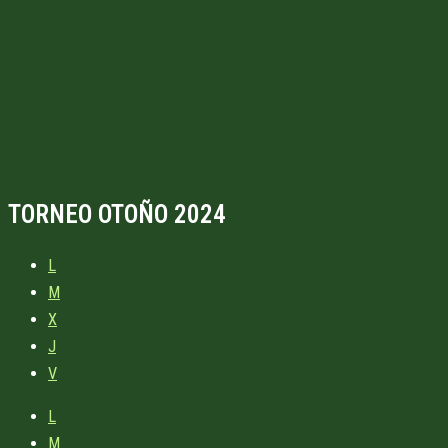
TORNEO OTOÑO 2024
L
M
X
J
V
L
M