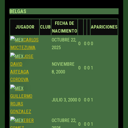
BELGAS
FECHA DE
JUGADOR
CLUB
APARICIONES
NACIMIENTO
CARLOS
OCTUBRE 22,
0
0
0
0
MOCTEZUMA
2025
JOSE
DAVID
NOVIEMBRE
0
0
0
1
ARTEAGA
8, 2000
CORDOVA
GUILLERMO
JULIO 3, 2000
0
0
0
1
ROJAS
GONZALEZ
EBER
OCTUBRE 22,
0
0
0
1