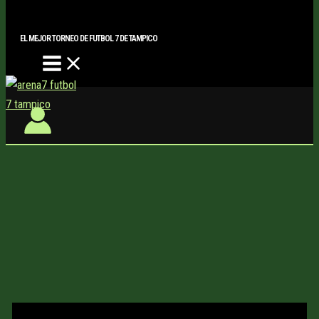
Main
Buscar..
Ir
Menu
al
EL MEJOR TORNEO DE FUTBOL 7 DE TAMPICO
contenido