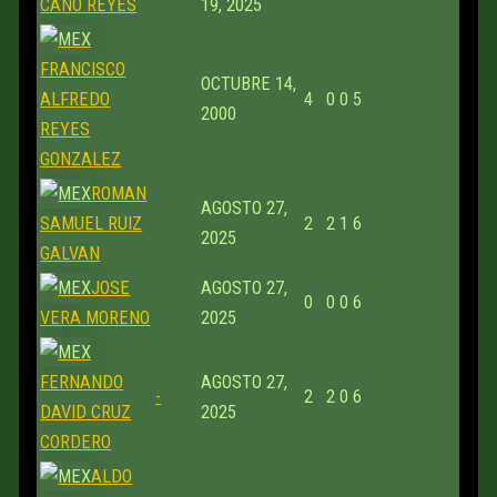
CANO REYES
19, 2025
FRANCISCO
OCTUBRE 14,
ALFREDO
4
0
0
5
2000
REYES
GONZALEZ
ROMAN
AGOSTO 27,
SAMUEL RUIZ
2
2
1
6
2025
GALVAN
JOSE
AGOSTO 27,
0
0
0
6
VERA MORENO
2025
FERNANDO
AGOSTO 27,
-
2
2
0
6
DAVID CRUZ
2025
CORDERO
ALDO