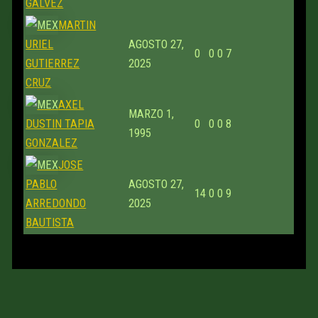
GALVEZ
MARTIN
URIEL
AGOSTO 27,
0
0
0
7
GUTIERREZ
2025
CRUZ
AXEL
MARZO 1,
DUSTIN TAPIA
0
0
0
8
1995
GONZALEZ
JOSE
PABLO
AGOSTO 27,
14
0
0
9
ARREDONDO
2025
BAUTISTA