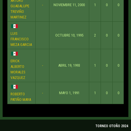
ARTURO
-
NOVIEMBRE 11, 2000
1
0
0
GUADALUPE
TREVIÑO
MARTINEZ
LUIS
OCTUBRE 10, 1995
2
0
0
FRANCISCO
MEZA GARCIA
ERICK
-
ABRIL 19, 1993
1
0
0
ALBERTO
MORALES
VAZQUEZ
-
MAYO 1, 1991
1
0
0
ROBERTO
PATIÑO MAYA
TORNEO OTOÑO 2024