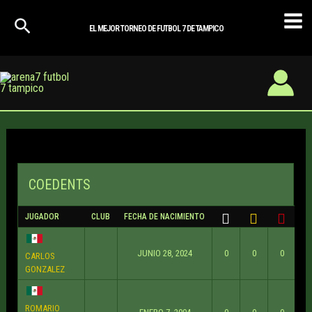
Ir
Mai
al
EL MEJOR TORNEO DE FUTBOL 7 DE TAMPICO
Men
contenido
COEDENTS
JUGADOR
CLUB
FECHA DE NACIMIENTO
AP
JUNIO 28, 2024
0
0
0
CARLOS
GONZALEZ
ROMARIO