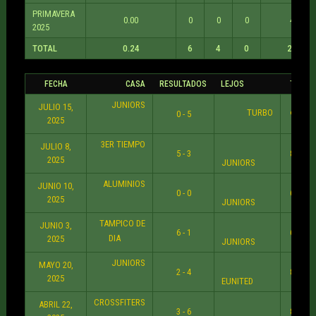
PRIMAVERA
0.00
0
0
0
4
2025
TOTAL
0.24
6
4
0
25
FECHA
CASA
RESULTADOS
LEJOS
TIEMP
JUNIORS
JULIO 15,
TURBO
0 - 5
9:30 P
2025
3ER TIEMPO
JULIO 8,
5 - 3
8:36 P
2025
JUNIORS
ALUMINIOS
JUNIO 10,
0 - 0
6:30 P
2025
JUNIORS
TAMPICO DE
JUNIO 3,
6 - 1
6:30 P
DIA
2025
JUNIORS
JUNIORS
MAYO 20,
2 - 4
8:30 P
2025
EUNITED
CROSSFITERS
ABRIL 22,
3 - 6
8:30 P