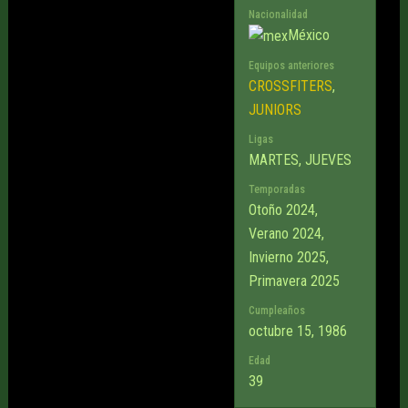
Nacionalidad
México
Equipos anteriores
CROSSFITERS
,
JUNIORS
Ligas
MARTES, JUEVES
Temporadas
Otoño 2024,
Verano 2024,
Invierno 2025,
Primavera 2025
Cumpleaños
octubre 15, 1986
Edad
39