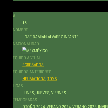
#
18
NOMBRE
JOSE DAMIAN ALVAREZ INFANTE
NACIONALIDAD
MÉXICO
EQUIPO ACTUAL
EGRESADOS
EQUIPOS ANTERIORES
NEUMATICOS
,
TOYS
LIGAS
LUNES, JUEVES, VIERNES
TEMPORADAS
OTOÑO 2024, VERANO 2024, VERANO 2025, INVIE