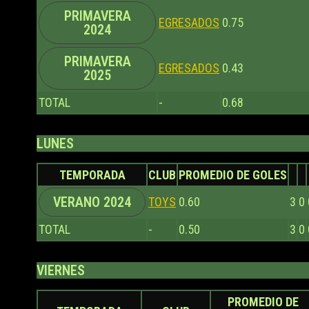
PRIMAVERA
EGRESADOS
0.75
2024
PRIMAVERA
EGRESADOS
0.43
2025
TOTAL
-
0.68
LUNES
TEMPORADA
CLUB
PROMEDIO DE GOLES
VERANO 2024
TOYS
0.60
3
0
TOTAL
-
0.50
3
0
VIERNES
PROMEDIO DE