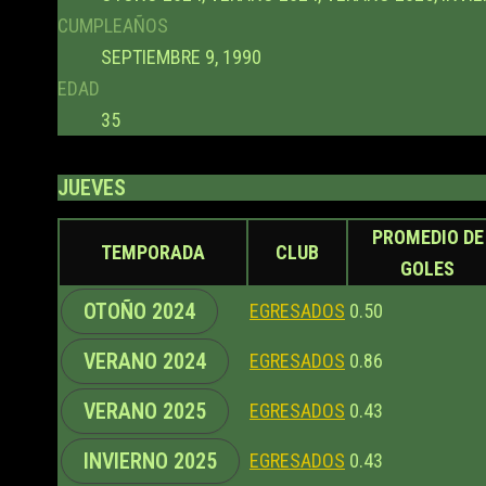
CUMPLEAÑOS
SEPTIEMBRE 9, 1990
EDAD
35
JUEVES
PROMEDIO DE
TEMPORADA
CLUB
GOLES
OTOÑO 2024
EGRESADOS
0.50
VERANO 2024
EGRESADOS
0.86
VERANO 2025
EGRESADOS
0.43
INVIERNO 2025
EGRESADOS
0.43