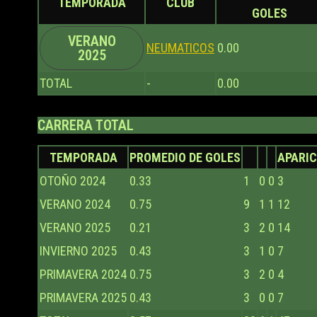
TEMPORADA
CLUB
GOLES
VERANO
NEUMATICOS
0.00
2025
TOTAL
-
0.00
CARRERA TOTAL
TEMPORADA
PROMEDIO DE GOLES
APARIC
OTOÑO 2024
0.33
1
0
0
3
VERANO 2024
0.75
9
1
1
12
VERANO 2025
0.21
3
2
0
14
INVIERNO 2025
0.43
3
1
0
7
PRIMAVERA 2024
0.75
3
2
0
4
PRIMAVERA 2025
0.43
3
0
0
7