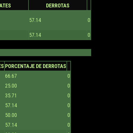
ATES
DERROTAS
57.14
0
57.14
0
ES
PORCENTAJE DE DERROTAS
66.67
0
25.00
0
35.71
0
57.14
0
50.00
0
57.14
0