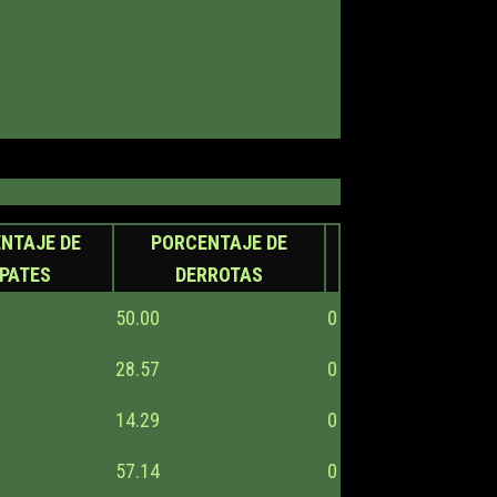
NTAJE DE
PORCENTAJE DE
PATES
DERROTAS
50.00
0
28.57
0
14.29
0
57.14
0