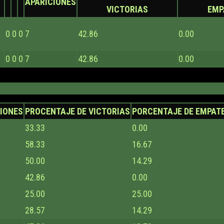
APARICIONES
VICTORIAS
EMP
0
0
0
7
42.86
0.00
0
0
0
7
42.86
0.00
IONES
PROCENTAJE DE VICTORIAS
PORCENTAJE DE EMPAT
33.33
0.00
58.33
16.67
50.00
14.29
42.86
0.00
25.00
25.00
28.57
14.29