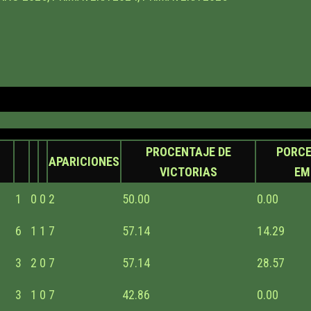
PROCENTAJE DE
PORCE
APARICIONES
VICTORIAS
EM
1
0
0
2
50.00
0.00
6
1
1
7
57.14
14.29
3
2
0
7
57.14
28.57
3
1
0
7
42.86
0.00