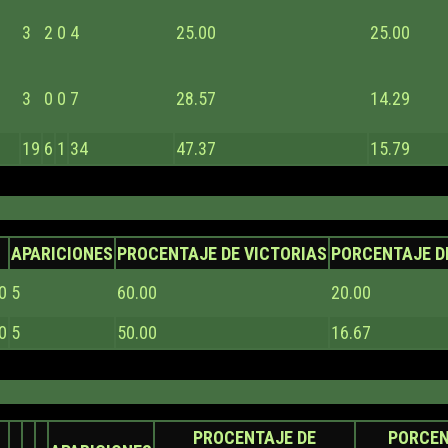
3
2
0
4
25.00
25.00
3
0
0
7
28.57
14.29
19
6
1
34
47.37
15.79
APARICIONES
PROCENTAJE DE VICTORIAS
PORCENTAJE D
0
5
60.00
20.00
0
5
50.00
16.67
PROCENTAJE DE
PORCEN