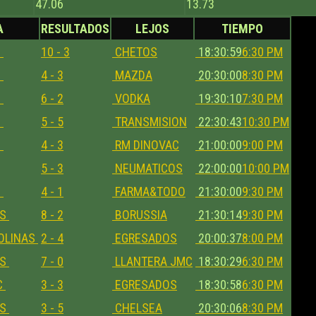
47.06
13.73
A
RESULTADOS
LEJOS
TIEMPO
S
10 - 3
CHETOS
18:30:59
6:30 PM
S
4 - 3
MAZDA
20:30:00
8:30 PM
S
6 - 2
VODKA
19:30:10
7:30 PM
S
5 - 5
TRANSMISION
22:30:43
10:30 PM
S
4 - 3
RM DINOVAC
21:00:00
9:00 PM
5 - 3
NEUMATICOS
22:00:00
10:00 PM
S
4 - 1
FARMA&TODO
21:30:00
9:30 PM
OS
8 - 2
BORUSSIA
21:30:14
9:30 PM
COLINAS
2 - 4
EGRESADOS
20:00:37
8:00 PM
OS
7 - 0
LLANTERA JMC
18:30:29
6:30 PM
C
3 - 3
EGRESADOS
18:30:58
6:30 PM
OS
3 - 5
CHELSEA
20:30:06
8:30 PM