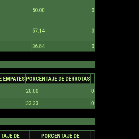
50.00
0
57.14
0
36.84
0
E EMPATES
PORCENTAJE DE DERROTAS
20.00
0
33.33
0
TAJE DE
PORCENTAJE DE