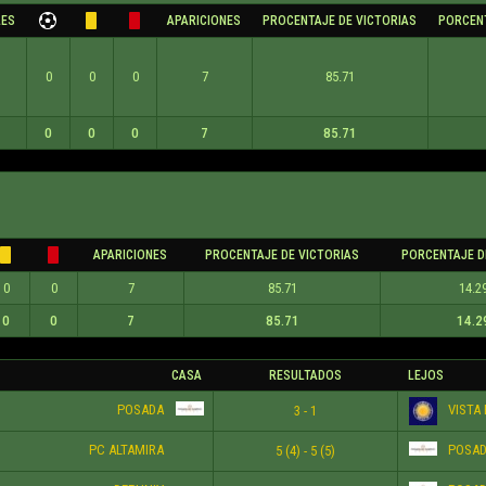
LES
APARICIONES
PROCENTAJE DE VICTORIAS
PORCEN
0
0
0
7
85.71
0
0
0
7
85.71
APARICIONES
PROCENTAJE DE VICTORIAS
PORCENTAJE D
0
0
7
85.71
14.2
0
0
7
85.71
14.2
CASA
RESULTADOS
LEJOS
POSADA
VISTA 
3 - 1
PC ALTAMIRA
POSAD
5 (4) - 5 (5)