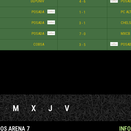
DEPUNIV
POSAD
4 - 6
POSADA
PC AL
1 - 1
POSADA
CHELS
3 - 1
POSADA
MXCB
7 - 0
COBSA
POSAD
3 - 5
L
M
X
J
V
OS ARENA 7
INF