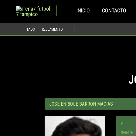
Ir
INICIO
CONTACTO
al
contenido
FAQS
REGLAMENTO
J
#
Nombre