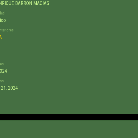
NRIQUE BARRON MACIAS
dad
ico
nteriores
A
as
2024
os
 21, 2024