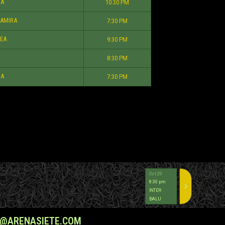
A
10:30 PM
TAMIRA
7:30 PM
EA
9:30 PM
8:30 PM
A
7:30 PM
Oct 29
Oct 23
8:30 pm
8:30 pm
INTER
2
EGSA
BALU
0
ATV
O@ARENASIETE.COM