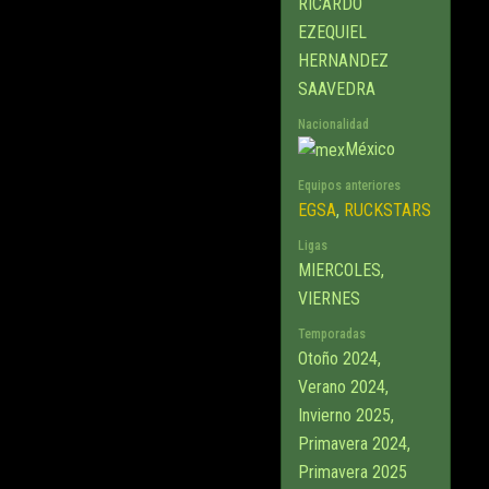
RICARDO
EZEQUIEL
HERNANDEZ
SAAVEDRA
Nacionalidad
México
Equipos anteriores
EGSA
,
RUCKSTARS
Ligas
MIERCOLES,
VIERNES
Temporadas
Otoño 2024,
Verano 2024,
Invierno 2025,
Primavera 2024,
Primavera 2025