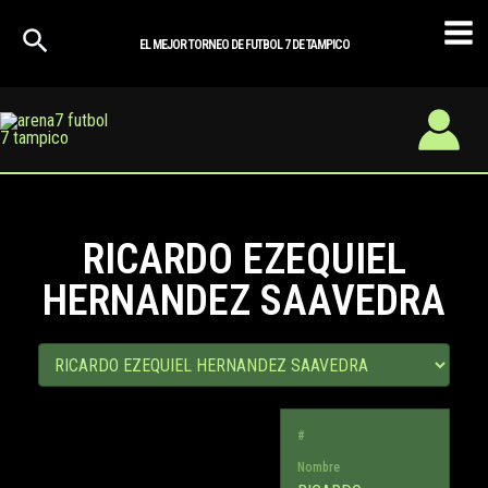
Ir
Mai
al
EL MEJOR TORNEO DE FUTBOL 7 DE TAMPICO
Men
contenido
RICARDO EZEQUIEL
HERNANDEZ SAAVEDRA
#
Nombre