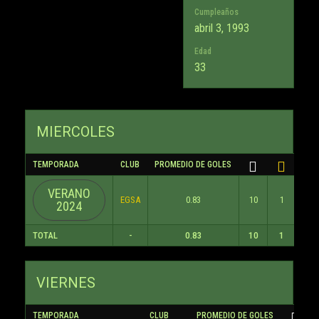
Cumpleaños
abril 3, 1993
Edad
33
MIERCOLES
TEMPORADA
CLUB
PROMEDIO DE GOLES
VERANO
EGSA
0.83
10
1
0
2024
TOTAL
-
0.83
10
1
0
VIERNES
TEMPORADA
CLUB
PROMEDIO DE GOLES