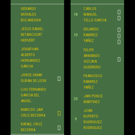
GERARDO
CARLOS
MORALES
18
MANUEL
BOCANEGRA
TELLO GARCIA
JESUS DANIEL
EDUARDO
BETANCOURT
10
RAMIREZ
HERVERT
YAÑEZ
JONATHAN
FELIPE
ALBERTO
ARMANDO
HERNANDEZ
VIZCAYA
GARCIA
GUERRERO
JORGE OMAR
FRANCISCO
DURAN DE LEON
RAMIREZ
YAÑEZ
LUIS FERNANDO
GARCIA DEL
JAIR PONCE
20
ANGEL
MARTINEZ
MARCOS JAIR
JUAN
CRUZ BECERRA
RUPERTO
9
RODRIGUEZ
RAFAEL CRUZ
RODRIGUEZ
BECERRA