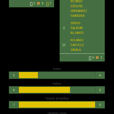
RICARDO
2
6
1
EZEQUIEL
HERNANDEZ
SAAVEDRA
SERGIO
5
SALAZAR
BUJANOS
ROLANDO
23
CASTILLO
ZAVALA
6
3
Goles
2
6
Faltas
6
3
Tarjeta amarillas
1
0
Tarjetas rojas