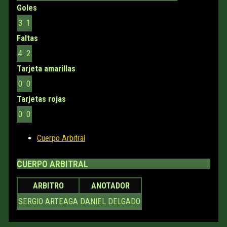
Goles
3
1
Faltas
4
2
Tarjeta amarillas
0
0
Tarjetas rojas
0
0
Cuerpo Arbitral
CUERPO ARBITRAL
ARBITRO
ANOTADOR
SERGIO ARTEAGA
DANIEL DELGADO