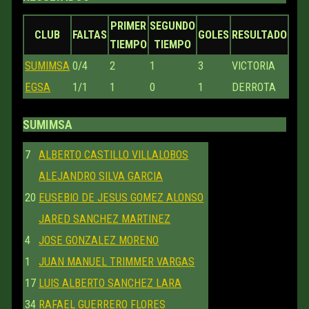
PRIMER
SEGUNDO
CLUB
FALTAS
GOLES
RESULTADO
TIEMPO
TIEMPO
SUMIMSA
0/4
2
1
3
VICTORIA
EGSA
1/1
1
0
1
DERROTA
SUMIMSA
7
ALBERTO CASTILLO VILLALOBOS
ALEJANDRO SILVA GARCIA
20
EUSEBIO DE JESUS GOMEZ ALONSO
JARED SANCHEZ MARTINEZ
4
JOSE GONZALEZ MORENO
1
JUAN MANUEL TRIMMER VARGAS
17
LUIS ALBERTO SANCHEZ LARA
34
RAFAEL GUERRERO FLORES