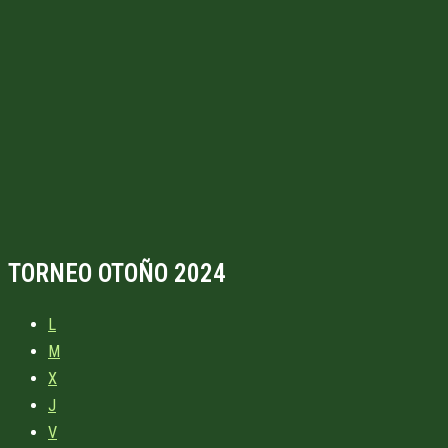
TORNEO OTOÑO 2024
L
M
X
J
V