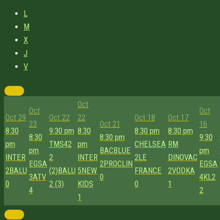
L
M
X
J
V
Oct
Oct
Oct
Oct 29
Oct 22
22
Oct 18
Oct 17
23
Oct 21
16
8:30
9:30 pm
8:30
8:30 pm
8:30 pm
8:30
8:30 pm
9:30
pm
TMS42
pm
CHELSEA
RM
pm
BACBLUE
pm
INTER
2
INTER
2
LE
DINOVAC
EGSA
2
PROCLIN
EGSA
2
BALU
(2)
BALU
5
NEW
FRANCE
2
VODKA
3
ATV
0
4
KL2
0
2 (3)
KIDS
0
1
4
2
1