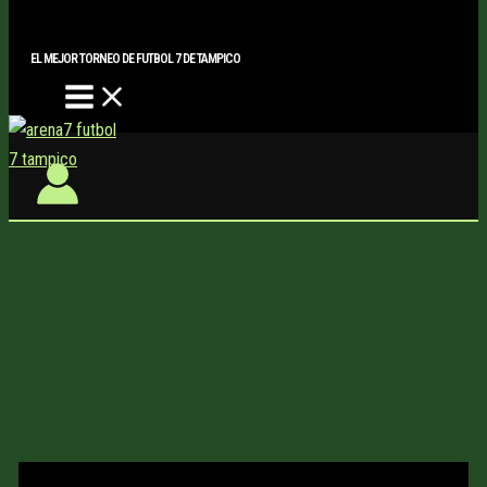
Main
Buscar..
Ir
Menu
al
EL MEJOR TORNEO DE FUTBOL 7 DE TAMPICO
contenido