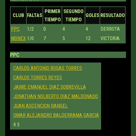
PRIMER
SEGUNDO
CLUB
FALTAS
GOLES
RESULTADO
TIEMPO
TIEMPO
PPC
1/2
0
4
4
DERROTA
MONEX
1/0
7
5
12
VICTORIA
PPC
CARLOS ANTONIO ROSAS TORRES
CARLOS TORRES REYES
JAIME EMANUEL DIAZ SOBREVILLA
JONATHAN NOLBERTO DIAZ MALDONADO
JUAN ASCENCION RANGEL
OMAR ALEJANDRO BALDERRAMA GARCIA
4
3