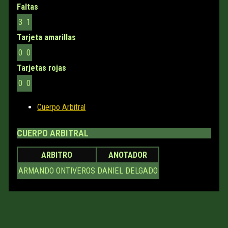
Faltas
3
1
Tarjeta amarillas
0
0
Tarjetas rojas
0
0
Cuerpo Arbitral
CUERPO ARBITRAL
ARBITRO
ANOTADOR
ARMANDO ONTIVEROS
DANIEL DELGADO