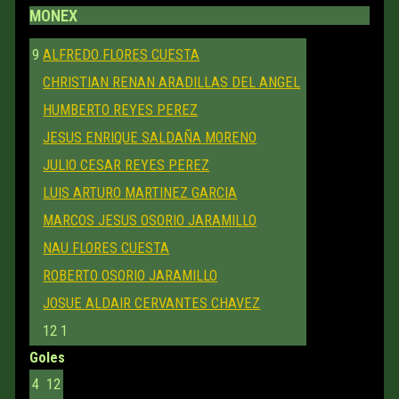
MONEX
9
ALFREDO FLORES CUESTA
CHRISTIAN RENAN ARADILLAS DEL ANGEL
HUMBERTO REYES PEREZ
JESUS ENRIQUE SALDAÑA MORENO
JULIO CESAR REYES PEREZ
LUIS ARTURO MARTINEZ GARCIA
MARCOS JESUS OSORIO JARAMILLO
NAU FLORES CUESTA
ROBERTO OSORIO JARAMILLO
JOSUE ALDAIR CERVANTES CHAVEZ
12
1
Goles
4
12