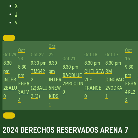
X
J
V
Oct
Oct
Oct
Oct 29
Oct 22
22
Oct 18
Oct 17
23
Oct 21
16
8:30
9:30 pm
8:30
8:30 pm
8:30 pm
8:30
8:30 pm
9:30
pm
TMS42
pm
CHELSEA
RM
pm
BACBLUE
pm
INTER
2
INTER
2
LE
DINOVAC
EGSA
2
PROCLIN
EGSA
2
BALU
(2)
BALU
5
NEW
FRANCE
2
VODKA
3
ATV
0
4
KL2
0
2 (3)
KIDS
0
1
4
2
1
2024 DERECHOS RESERVADOS ARENA 7