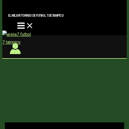
Main
Buscar..
Ir
Menu
al
EL MEJOR TORNEO DE FUTBOL 7 DE TAMPICO
contenido