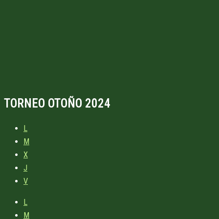
TORNEO OTOÑO 2024
L
M
X
J
V
L
M