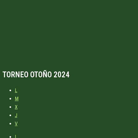
TORNEO OTOÑO 2024
L
M
X
J
V
L