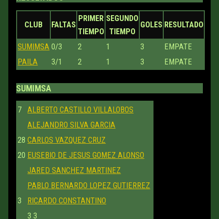
PRIMER
SEGUNDO
CLUB
FALTAS
GOLES
RESULTADO
TIEMPO
TIEMPO
SUMIMSA
0/3
2
1
3
EMPATE
PAILA
3/1
2
1
3
EMPATE
SUMIMSA
7
ALBERTO CASTILLO VILLALOBOS
ALEJANDRO SILVA GARCIA
28
CARLOS VAZQUEZ CRUZ
20
EUSEBIO DE JESUS GOMEZ ALONSO
JARED SANCHEZ MARTINEZ
PABLO BERNARDO LOPEZ GUTIERREZ
3
RICARDO CONSTANTINO
3
3