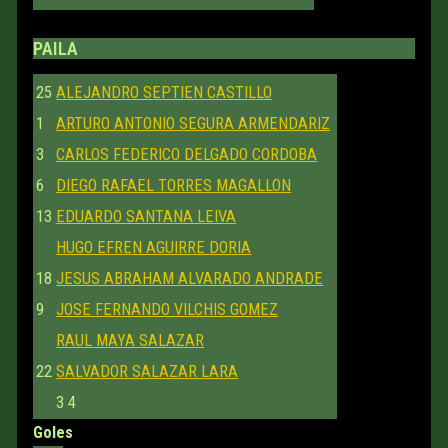
PAILA
25
ALEJANDRO SEPTIEN CASTILLO
1
ARTURO ANTONIO SEGURA ARMENDARIZ
3
CARLOS FEDERICO DELGADO CORDOBA
6
DIEGO RAFAEL TORRES MAGALLON
13
EDUARDO SANTANA LEIVA
HUGO EFREN AGUIRRE DORIA
18
JESUS ABRAHAM ALVARADO ANDRADE
9
JOSE FERNANDO VILCHIS GOMEZ
RAUL MAYA SALAZAR
22
SALVADOR SALAZAR LARA
3
4
Goles