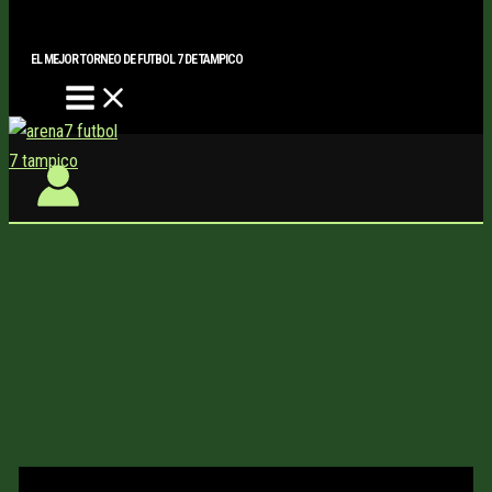
Main
Buscar..
Ir
Menu
al
EL MEJOR TORNEO DE FUTBOL 7 DE TAMPICO
contenido