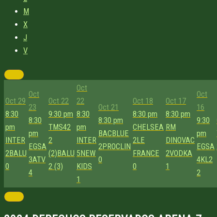
M
X
J
V
Oct
Oct
Oct
Oct 29
Oct 22
22
Oct 18
Oct 17
23
Oct 21
16
8:30
9:30 pm
8:30
8:30 pm
8:30 pm
8:30
8:30 pm
9:30
pm
TMS42
pm
CHELSEA
RM
pm
BACBLUE
pm
INTER
2
INTER
2
LE
DINOVAC
EGSA
2
PROCLIN
EGSA
2
BALU
(2)
BALU
5
NEW
FRANCE
2
VODKA
3
ATV
0
4
KL2
0
2 (3)
KIDS
0
1
4
2
1