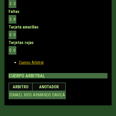
3
3
Faltas
3
4
Tarjeta amarillas
0
0
Tarjetas rojas
0
0
Cuerpo Arbitral
CUERPO ARBITRAL
ARBITRO
ANOTADOR
ISMAEL RIOS
ARMANDO DAVILA