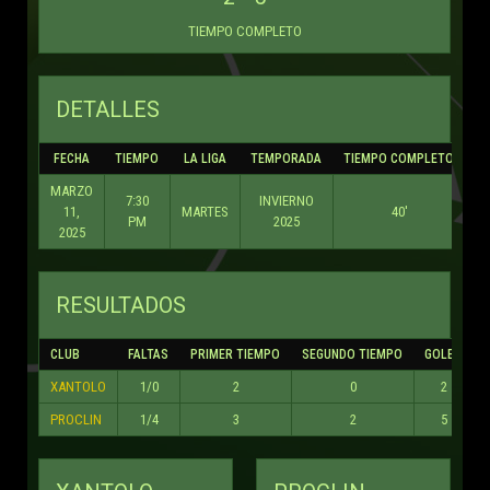
TIEMPO COMPLETO
DETALLES
FECHA
TIEMPO
LA LIGA
TEMPORADA
TIEMPO COMPLETO
MARZO
7:30
INVIERNO
11,
MARTES
40'
PM
2025
2025
RESULTADOS
CLUB
FALTAS
PRIMER TIEMPO
SEGUNDO TIEMPO
GOLES
XANTOLO
1/0
2
0
2
PROCLIN
1/4
3
2
5