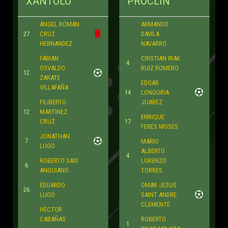
XANTOLO
PROCLIN
ANGEL ROMAN
ARMANDO
27
CRUZ
DAVILA
HERNANDEZ
NAVARRO
FABIAN
CRISTIAN IRAK
4
OSVALDO
RUIZ ROMERO
12
ZARATE
EDGAR
VILLAFAÑA
14
LONGORIA
FILIBERTO
JUAREZ
12
MARTINEZ
ENRIQUE
CRUZ
17
FERES MOSES
JONATHAN
7
MARIO
LUGO
ALBERTO
4
ROBERTO SAID
LORENZO
6
ANGUIANO
TORRES
EDUARDO
OMAR JESUS
26
LUGO
SAINT ANDRE
CLEMENTE
HECTOR
CABAÑAS
ROBERTO
1