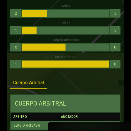
Goles
2
5
Faltas
1
5
Tarjeta amarillas
0
0
Tarjetas rojas
1
0
Cuerpo Arbitral
CUERPO ARBITRAL
ARBITRO
ANOTADOR
SERGIO ARTEAGA
CARLOS ISAAC OLVERA