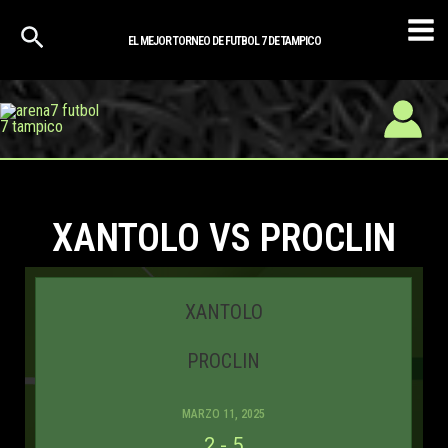
Ir
Mai
al
EL MEJOR TORNEO DE FUTBOL 7 DE TAMPICO
Men
contenido
XANTOLO VS PROCLIN
XANTOLO
PROCLIN
MARZO 11, 2025
2
-
5